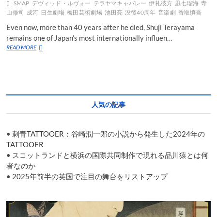
の
SMAP
デヴィッド・ルヴォー
テラヤマキャバレー
伊礼彼方
凪七瑠海
寺
「One
山修司
成河
日生劇場
梅田芸術劇場
池田亮
没後40周年
音楽劇
香取慎吾
Small
Even now, more than 40 years after he died, Shuji Terayama
Step」
が
remains one of Japan’s most internationally influen…
ロ
David
READ MORE
ン
Leveaux’s
ド
“Terayama
ン
Cabaret”
で
opens
幕
with
を
Shingo
人気の記事
開
Katori
け
in
た。
the
•
刺青TATTOOER：谷崎潤一郎の小説から発生した2024年の
title
role
TATTOOER
•
スコットランドと横浜の国際共同制作で現れる品川猿とは何
者なのか
•
2025年前半の英国で注目の舞台をリストアップ