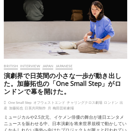
一
郎
の
小
説
か
ら
発
生
し
た
2024
BRITISH
INTERVIEW
JAPAN
JAPANESE
年
の
演劇界で日英間の小さな一歩が動き出し
TATTOOER
た。加藤拓也の「One Small Step」がロ
ンドンで幕を開けた。
One Small Step
オフウェストエンド
チャリングクロス劇場
ロンドン
出
産
加藤拓也
日英共同制作
月
梅田芸術劇場
ミュージカルや2.5次元、イケメン俳優の舞台が連日エンタメ
ニュースを賑わせる中、日本演劇を将来世界規模で動かしてい
くかもしれない海外へ向けたプロジェクトが脈々と行われてい