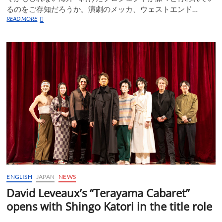
るのをご存知だろうか。演劇のメッカ、ウェストエンド…
演
READ MORE
劇
界
で
日
英
間
の
小
さ
な
一
歩
が
動
き
出
し
ENGLISH
JAPAN
NEWS
た。
加
David Leveaux’s “Terayama Cabaret”
藤
opens with Shingo Katori in the title role
拓
也