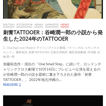
BRITISH
INTERVIEW
JAPAN
JAPANESE
NEWS
刺青TATTOOER：谷崎潤一郎の小説から発
生した2024年のTATTOOER
Charing Cross Theatre
チャリングクロス劇場
バイリンガル
ルサンチカ
ロンドン
兼島拓也
刺青TATTOOER
日英共同制作
梅田芸術劇場
河井朗
谷
崎潤一郎
加藤拓也作・演出の「One Small Step」に続いて、ロンドンチ
ャリングクロス劇場で10月14日にプレビュー公演を迎えるの
が谷崎潤一郎の小説を題材に書き下ろされた新作「刺青
TATTOOER」。 2022年地元沖縄の…
刺
READ MORE
青
TATTOOER：
谷
崎
潤