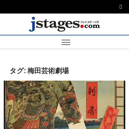
Skip
to
content
ジェ
ジェイステージ
ズは演劇関連の
情報を発信。日
ージズ
英翻訳承りま
す。
jstage
タグ:
梅田芸術劇場