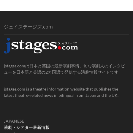
ジェイステージズ.com
jstages.comは日本と英国の最新演劇事情、旬な演劇人のインタビ
ューを日本語と英語の2カ国語で発信する演劇情報サイトです
jstages.com is a theatre information website that publishes the
latest theatre-related news in bilingual from Japan and the UK.
JAPANESE
演劇・シアター最新情報