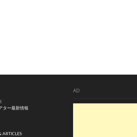
AD
E
アター最新情報
& ARTICLES