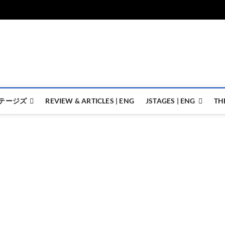
ジェイステージズ | jstages.
ジェイステージズは演劇関連の情報を発信。日英翻訳承ります。
テージズ
REVIEW & ARTICLES | ENG
JSTAGES | ENG
TH