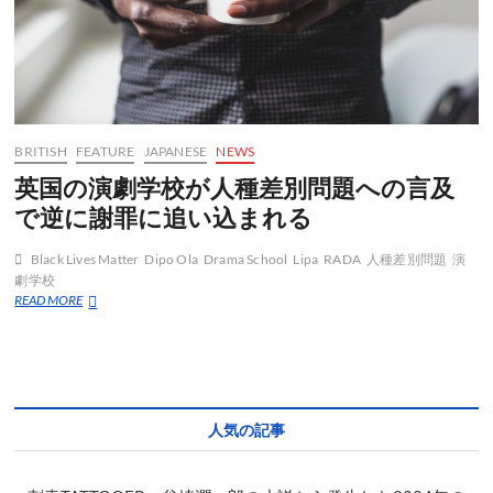
BRITISH
FEATURE
JAPANESE
NEWS
英国の演劇学校が人種差別問題への言及
で逆に謝罪に追い込まれる
Black Lives Matter
Dipo Ola
Drama School
Lipa
RADA
人種差別問題
演
劇学校
英
READ MORE
国
の
演
劇
学
校
人気の記事
が
人
種