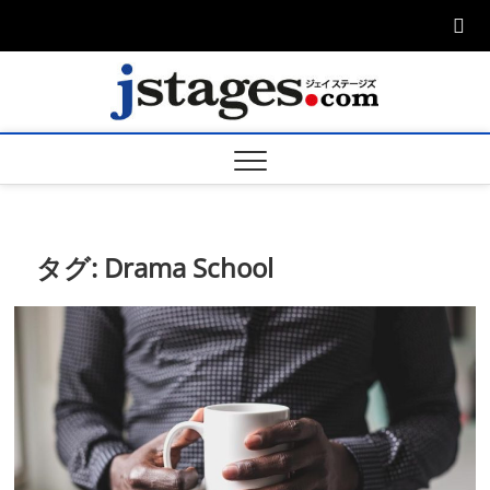
Skip
to
content
ジェ
ジェイステージ
ズは演劇関連の
情報を発信。日
ージズ
英翻訳承りま
す。
jstage
タグ:
Drama School