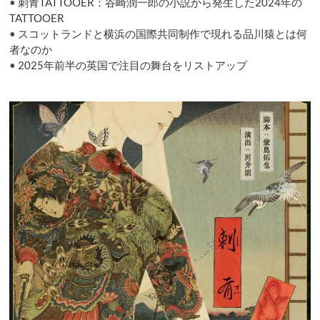
•
刺青TATTOOER：谷崎潤一郎の小説から発生した2024年の
差
別
TATTOOER
問
•
スコットランドと横浜の国際共同制作で現れる品川猿とは何
題
者なのか
へ
•
2025年前半の英国で注目の舞台をリストアップ
の
言
及
で
逆
に
謝
罪
に
追
い
込
ま
れ
る