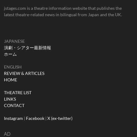
jstages.com is a theatre information website that publishes the
latest theatre-related news in bilingual from Japan and the UK.
JAPANESE
演劇・シアター最新情報
ホーム
ENGLISH
REVIEW & ARTICLES
HOME
THEATRE LIST
LINKS
CONTACT
Instagram
|
Facebook
|
X (ex-twitter)
AD