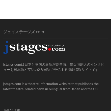
ジェイステージズ.com
jstages.comは日本と英国の最新演劇事情、旬な演劇人のインタビ
ューを日本語と英語の2カ国語で発信する演劇情報サイトです
jstages.com is a theatre information website that publishes the
latest theatre-related news in bilingual from Japan and the UK.
JAPANESE