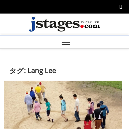
Skip
to
content
ジェ
ジェイステージ
ズは演劇関連の
情報を発信。日
ージズ
英翻訳承りま
す。
jstage
タグ:
Lang Lee