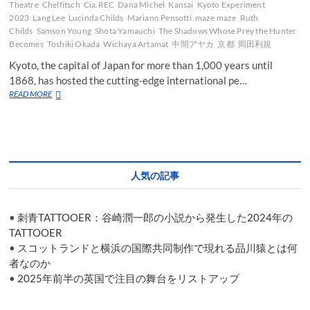
Theatre
Chelfitsch
Cia.REC
Dana Michel
Kansai
Kyoto Experiment
2023
Lang Lee
Lucinda Childs
Mariano Pensotti
maze maze
Ruth
Childs
Samson Young
Shota Yamauchi
The Shadows Whose Prey the Hunter
Becomes
Toshiki Okada
Wichaya Artamat
中間アヤカ
京都
岡田利規
Kyoto, the capital of Japan for more than 1,000 years until
1868, has hosted the cutting-edge international pe…
Kyoto
READ MORE
Experiment
2023
—
Maze
Maze
(Mixed-
人気の記事
up
Jumble)
•
刺青TATTOOER：谷崎潤一郎の小説から発生した2024年の
TATTOOER
•
スコットランドと横浜の国際共同制作で現れる品川猿とは何
者なのか
•
2025年前半の英国で注目の舞台をリストアップ