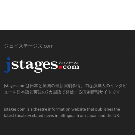
ジェイステージズ.com
jstages.comは日本と英国の最新演劇事情、旬な演劇人のインタビ
ューを日本語と英語の2カ国語で発信する演劇情報サイトです
jstages.com is a theatre information website that publishes the
latest theatre-related news in bilingual from Japan and the UK.