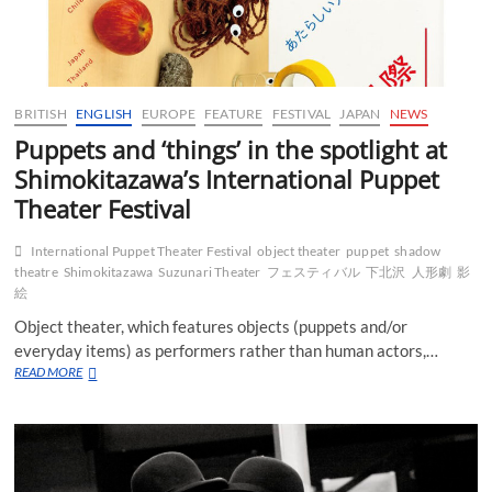
BRITISH
ENGLISH
EUROPE
FEATURE
FESTIVAL
JAPAN
NEWS
Puppets and ‘things’ in the spotlight at
Shimokitazawa’s International Puppet
Theater Festival
International Puppet Theater Festival
object theater
puppet
shadow
theatre
Shimokitazawa
Suzunari Theater
フェスティバル
下北沢
人形劇
影
絵
Object theater, which features objects (puppets and/or
everyday items) as performers rather than human actors,…
Puppets
READ MORE
and
‘things’
in
the
spotlight
at