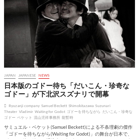
Shimokitazawa’s
International
Puppet
Theater
Festival
JAPAN
JAPANESE
NEWS
日本版のゴドー待ち「だいこん・珍奇な
ゴドー」が下北沢スズナリで開幕
Ryuzanji company
Samuel Beckett
Shimokitazawa
Suzunari
Theater
Vladimir
Waiting for Godot
ゴドーを待ちながら
だいこん・珍奇な
ゴドー
ベケット
流山児祥事務所
龍暫時
サミュエル・ベケット(Samuel Beckett)による不条理劇の傑作
「ゴドーを待ちながら(Waiting for Godot)」の舞台が日本で、