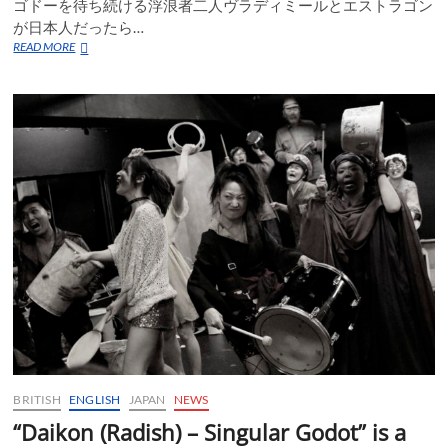
ゴドーを待ち続ける浮浪者二人ヴラディミールとエストラゴン
が日本人だったら…
日
READ MORE
本
版
の
ゴ
ド
ー
待
ち
「だ
い
こ
ん・
珍
奇
な
ゴ
ド
ー」
が
BRITISH
ENGLISH
JAPAN
NEWS
下
北
“Daikon (Radish) – Singular Godot” is a
沢