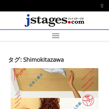
Skip
to
content
ジェ
ジェイステージ
ズは演劇関連の
情報を発信。日
ージズ
英翻訳承りま
す。
jstage
タグ:
Shimokitazawa