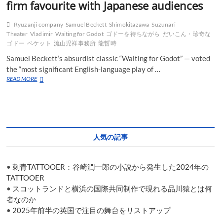
firm favourite with Japanese audiences
ス
ズ
ナ
Ryuzanji company
Samuel Beckett
Shimokitazawa
Suzunari
リ
Theater
Vladimir
Waiting for Godot
ゴドーを待ちながら
だいこん・珍奇な
で
ゴドー
ベケット
流山児祥事務所
龍暫時
開
Samuel Beckett’s absurdist classic “Waiting for Godot” — voted
幕
the “most significant English-language play of …
“Daikon
READ MORE
(Radish)
–
Singular
Godot”
is
a
人気の記事
firm
favourite
with
•
刺青TATTOOER：谷崎潤一郎の小説から発生した2024年の
Japanese
audiences
TATTOOER
•
スコットランドと横浜の国際共同制作で現れる品川猿とは何
者なのか
•
2025年前半の英国で注目の舞台をリストアップ