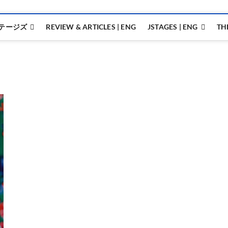
テージズ
REVIEW & ARTICLES | ENG
JSTAGES | ENG
TH