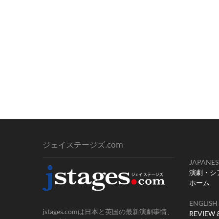
ジェイステージズ.com
JAPANES
演劇・シ
ホーム
ENGLISH
jstages.comは日本と英国の最新演劇事情、
REVIEW 