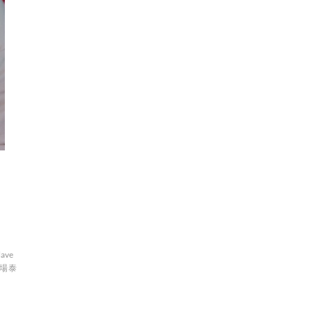
lave
場泰