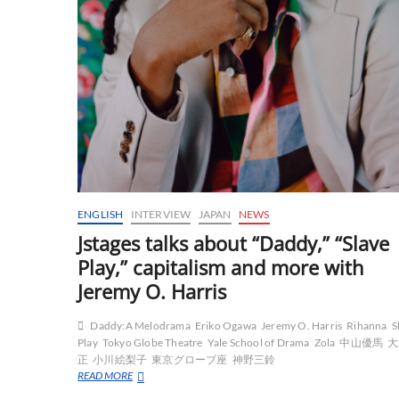
ENGLISH
INTERVIEW
JAPAN
NEWS
Jstages talks about “Daddy,” “Slave
Play,” capitalism and more with
Jeremy O. Harris
Daddy:A Melodrama
Eriko Ogawa
Jeremy O. Harris
Rihanna
S
Play
Tokyo Globe Theatre
Yale School of Drama
Zola
中山優馬
大
正
小川絵梨子
東京グローブ座
神野三鈴
Jstages
READ MORE
talks