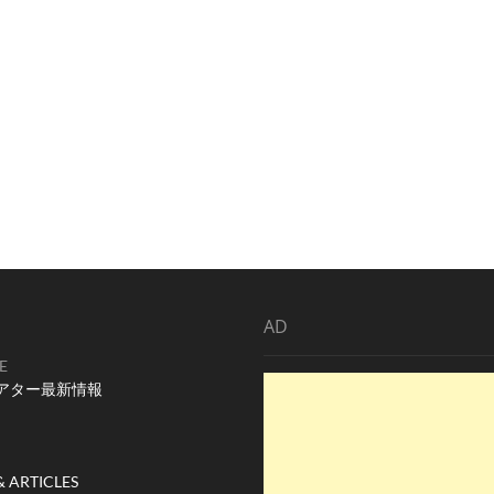
AD
E
アター最新情報
& ARTICLES