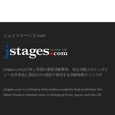
ジェイステージズ.com
jstages.comは日本と英国の最新演劇事情、旬な演劇人のインタビ
ューを日本語と英語の2カ国語で発信する演劇情報サイトです
jstages.com is a theatre information website that publishes the
latest theatre-related news in bilingual from Japan and the UK.