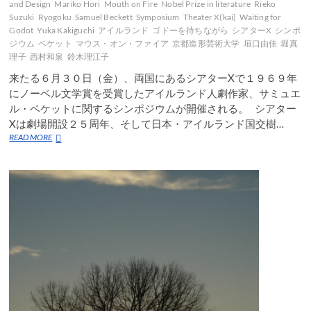
and Design
Mariko Hori
Mouth on Fire
Nobel Prize in literature
Rieko
Suzuki
Ryogoku
Samuel Beckett
Symposium
Theater X(kai)
Waiting for
Godot
Yuka Kakiguchi
アイルランド
ゴドーを待ちながら
シアターX
シンポ
ジウム
ベケット
マウス・オン・ファイア
京都造形芸術大学
垣口由佳
堀真
理子
西村和泉
鈴木理江子
来たる６月３０日（金）、両国にあるシアターXで１９６９年
にノーベル文学賞を受賞したアイルランド人劇作家、サミュエ
ル・ベケットに関するシンポジウムが開催される。 シアター
Xは劇場開設２５周年、そして日本・アイルランド国交樹…
シ
READ MORE
ア
タ
ー
X
で
サ
ミ
ュ
エ
ル・
ベ
ケ
ッ