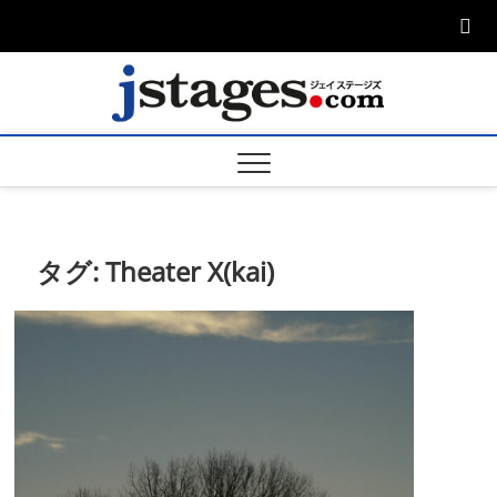
Skip
to
content
ジェ
ジェイステージ
ズは演劇関連の
情報を発信。日
ージズ
英翻訳承りま
す。
jstage
タグ:
Theater X(kai)