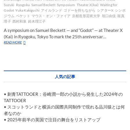
Suzuki
Ryogoku
Samuel Beckett
Symposium
Theater X(kai)
Waiting for
Godot
Yuka Kakiguchi
アイルランド
ゴドーを待ちながら
シアターX
シンポ
ジウム
ベケット
マウス・オン・ファイア
京都造形芸術大学
垣口由佳
堀真
理子
西村和泉
鈴木理江子
A symposium on Samuel Beckett — and “Godot” — at Theater X
(Kai) in Ryogoku, Tokyo To mark the 25th anniversar…
A
READ MORE
symposium
on
Samuel
Beckett
—
and
人気の記事
“Godot”
—
at
•
刺青TATTOOER：谷崎潤一郎の小説から発生した2024年の
Theater
X
TATTOOER
(Kai)
•
スコットランドと横浜の国際共同制作で現れる品川猿とは何
in
者なのか
Ryogoku,
•
2025年前半の英国で注目の舞台をリストアップ
Tokyo