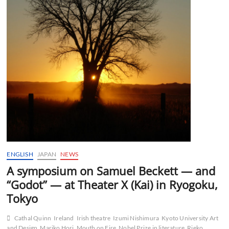
ト
の
シ
ン
ポ
ジ
ウ
ム
を
開
催
ENGLISH
JAPAN
NEWS
A symposium on Samuel Beckett — and
“Godot” — at Theater X (Kai) in Ryogoku,
Tokyo
Cathal Quinn
Ireland
Irish theatre
Izumi Nishimura
Kyoto University Art
and Design
Mariko Hori
Mouth on Fire
Nobel Prize in literature
Rieko