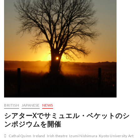
BRITISH
JAPANESE
NEWS
シアターXでサミュエル・ベケットのシ
ンポジウムを開催
Cathal Quinn
Ireland
Irish theatre
Izumi Nishimura
Kyoto University Art