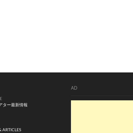
AD
E
アター最新情報
& ARTICLES