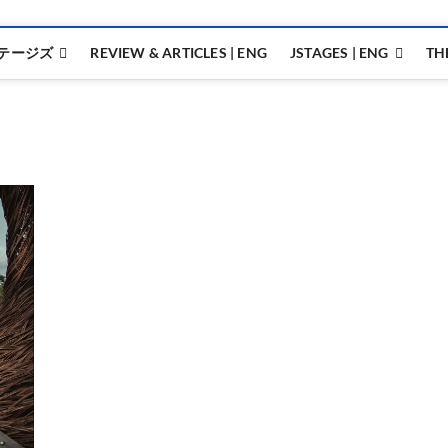
テージズ
REVIEW & ARTICLES | ENG
JSTAGES | ENG
TH