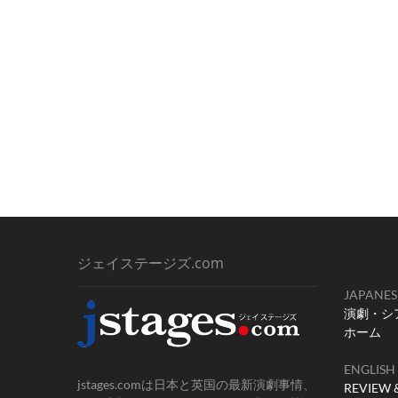
ジェイステージズ.com
JAPANES
演劇・シ
ホーム
ENGLISH
jstages.comは日本と英国の最新演劇事情、
REVIEW 