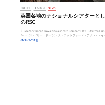
BRITISH
FEATURE
NEWS
英国各地のナショナルシアターと
のRSC
Gregory Doran
Royal Shakespeare Company
RSC
Stratford-up
Avon
グレゴリー・ドーラン
ストラットフォード・アポン・エイ
英
READ MORE
国
各
地
の
ナ
シ
ョ
ナ
ル
シ
ア
タ
ー
と
し