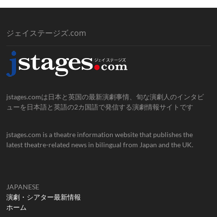
ジェイステージズ.com
jstages.comは日本と英国の最新演劇事情、旬な演劇人のインタビ
ューを日本語と英語の2カ国語で発信する演劇情報サイトです
jstages.com is a theatre information website that publishes the
latest theatre-related news in bilingual from Japan and the UK.
JAPANESE
演劇・シアター最新情報
ホーム