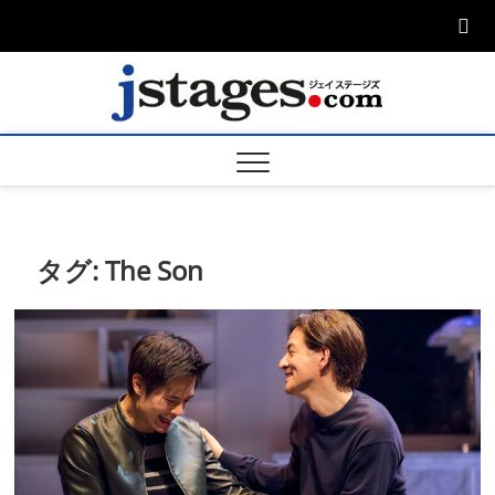
Skip
to
content
ジェ
ジェイステージ
ズは演劇関連の
情報を発信。日
ージズ
英翻訳承りま
す。
jstage
タグ:
The Son