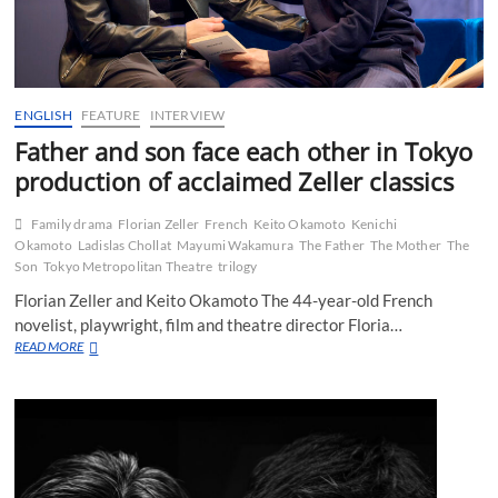
ENGLISH
FEATURE
INTERVIEW
Father and son face each other in Tokyo
production of acclaimed Zeller classics
Family drama
Florian Zeller
French
Keito Okamoto
Kenichi
Okamoto
Ladislas Chollat
Mayumi Wakamura
The Father
The Mother
The
Son
Tokyo Metropolitan Theatre
trilogy
Florian Zeller and Keito Okamoto The 44-year-old French
novelist, playwright, film and theatre director Floria…
Father
READ MORE
and
son
face
each
other
in
Tokyo