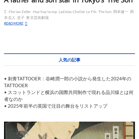
Florian Zeller
Hay!Say!Jump
Ladislas Chollat
Le Fils
The Son
岡本健一
岡
本圭人
息子
東京芸術劇場
A
READ MORE
father
and
son
star
in
Tokyo’s
人気の記事
‘The
Son’
•
刺青TATTOOER：谷崎潤一郎の小説から発生した2024年の
TATTOOER
•
スコットランドと横浜の国際共同制作で現れる品川猿とは何
者なのか
•
2025年前半の英国で注目の舞台をリストアップ