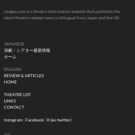
jstages.com is a theatre information website that publishes the
latest theatre-related news in bilingual from Japan and the UK.
JAPANESE
演劇・シアター最新情報
ホーム
ENGLISH
REVIEW & ARTICLES
HOME
THEATRE LIST
LINKS
CONTACT
Instagram
|
Facebook
|
X (ex-twitter)