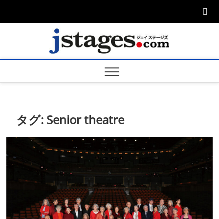
Skip
to
content
ジェ
ジェイステージ
ズは演劇関連の
情報を発信。日
ージズ
英翻訳承りま
す。
jstage
タグ:
Senior theatre