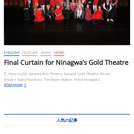
ENGLISH
FEATURE
JAPAN
NEWS
Final Curtain for Ninagwa’s Gold Theatre
Mizu no Eki
Saitama Arts Theatre
Saitama Gold Theatre
Senior
theatre
Sugio Kunihara
The Water Station
Yukio Ninagawa
Final
READ MORE
Curtain
for
Ninagwa’s
Gold
Theatre
人気の記事