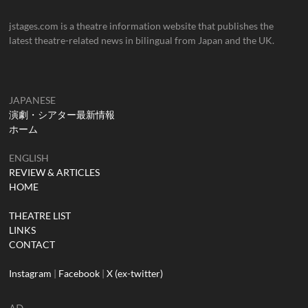
jstages.com is a theatre information website that publishes the
latest theatre-related news in bilingual from Japan and the UK.
JAPANESE
演劇・シアター最新情報
ホーム
ENGLISH
REVIEW & ARTICLES
HOME
THEATRE LIST
LINKS
CONTACT
Instagram
|
Facebook
|
X (ex-twitter)