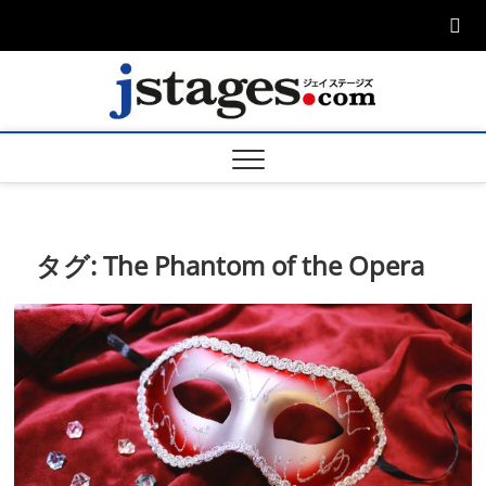
Skip
to
content
ジェ
ジェイステージ
ズは演劇関連の
情報を発信。日
ージズ
英翻訳承りま
す。
jstage
タグ:
The Phantom of the Opera