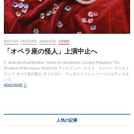
BRITISH
FEATURE
JAPANESE
NEWS
「オペラ座の怪人」上演中止へ
Andrew Lloyd Webber
Cameron Mackintosh
London Palladium
The
Phantom of the Opera
West End
アンドリュー ロイド ウェバー
ウェスト
エンド
オペラ座の怪人
キャメロン マッキントッシュ
ソーシャルディスタ
ンス
「オ
READ MORE
ペ
ラ
座
の
怪
人」
人気の記事
上
演
中