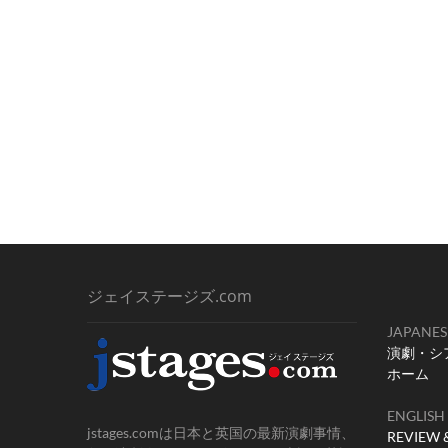
ジェイステージズ.com
JAPANES
演劇・シ
ホーム
ENGLISH
jstages.comは日本と英国の最新演劇事情、
REVIEW 