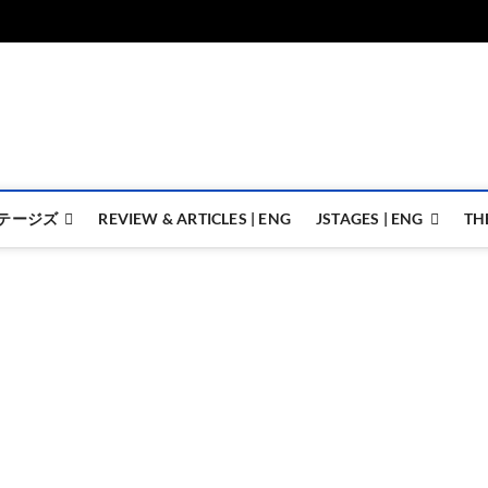
ジェイステージズ | jstages.
ジェイステージズは演劇関連の情報を発信。日英翻訳承ります。
テージズ
REVIEW & ARTICLES | ENG
JSTAGES | ENG
TH