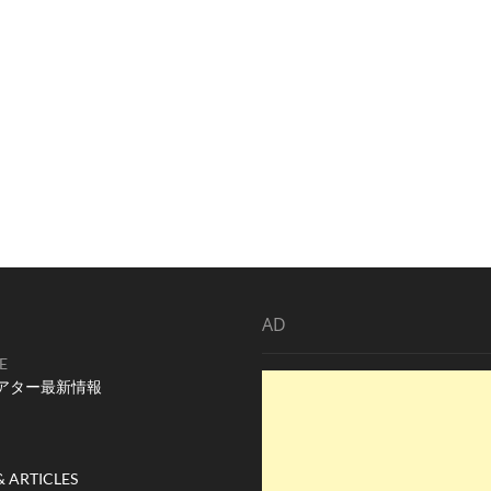
AD
E
アター最新情報
& ARTICLES