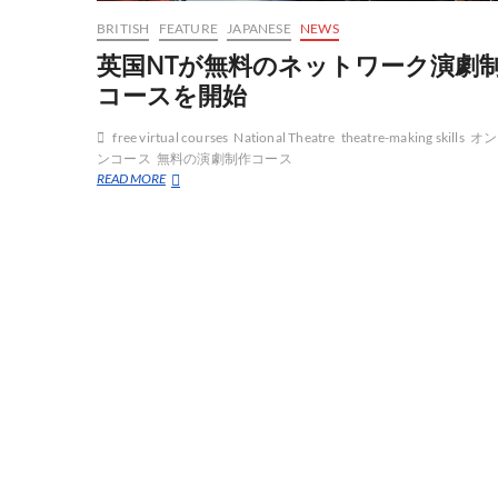
BRITISH
FEATURE
JAPANESE
NEWS
英国NTが無料のネットワーク演劇
コースを開始
free virtual courses
National Theatre
theatre-making skills
オン
ンコース
無料の演劇制作コース
英
READ MORE
国
NT
が
無
料
の
ネ
ッ
ト
ワ
ー
ク
演
劇
制
作