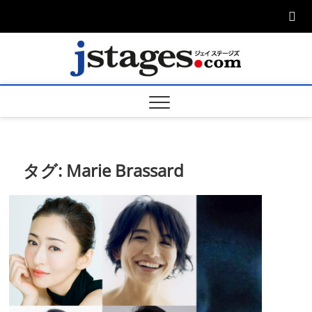
Skip
to
content
ジェ
ジェイステージ
ズは演劇関連の
情報を発信。日
ージズ
英翻訳承りま
す。
jstage
タグ:
Marie Brassard