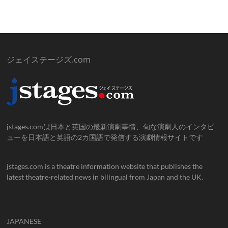
ジェイステージズ.com
jstages.comは日本と英国の最新演劇事情、旬な演劇人のインタビ
ューを日本語と英語の2カ国語で発信する演劇情報サイトです
jstages.com is a theatre information website that publishes the
latest theatre-related news in bilingual from Japan and the UK.
JAPANESE