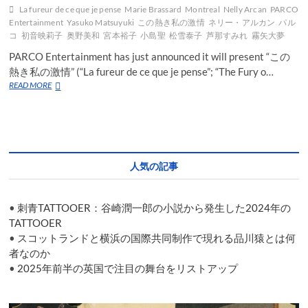
La fureur de ce que je pense
Marie Brassard
Montreal
Nelly Arcan
PARCO
Entertainment
Yasuko Matsuyuki
この熱き私の激情
ネリー・アルカン
パル
コ
初音映莉子
奥野美和
宮本裕子
小島聖
松雪泰子
芦那すみれ
霧矢大夢
PARCO Entertainment has just announced it will present “この
熱き私の激情” (“La fureur de ce que je pense”; “The Fury o…
PARCO
READ MORE
to
present
a
biographical
play
about
人気の記事
Canadian
novelist
Nelly
•
刺青TATTOOER：谷崎潤一郎の小説から発生した2024年の
Arcan
in
TATTOOER
November
•
スコットランドと横浜の国際共同制作で現れる品川猿とは何
者なのか
•
2025年前半の英国で注目の舞台をリストアップ