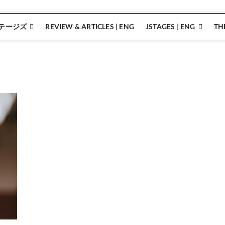
テージズ
REVIEW & ARTICLES | ENG
JSTAGES | ENG
TH