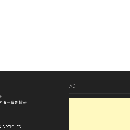
AD
E
アター最新情報
& ARTICLES