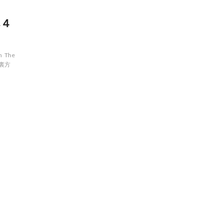
へ４
h
The
裏方