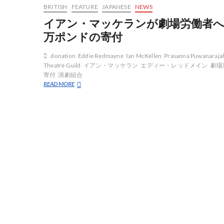
BRITISH
FEATURE
JAPANESE
NEWS
イアン・マッケランが劇場労働者
万ポンドの寄付
donation
Eddie Redmayne
Ian McKellen
Prasanna Puwanaraja
Theatre Guild
イアン・マッケラン
エディー・レッドメイン
劇場
寄付
演劇組合
イ
READ MORE
ア
ン・
マ
ッ
ケ
ラ
ン
が
劇
場
労
働
者
へ
４