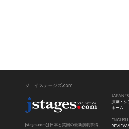
ジェイステージズ.com
JAPANES
演劇・シ
ホーム
ENGLISH
jstages.comは日本と英国の最新演劇事情、
REVIEW 