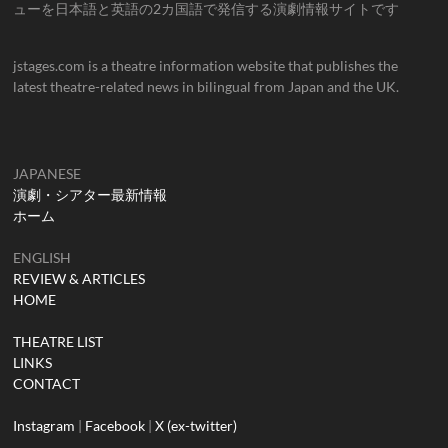
ューを日本語と英語の2カ国語で発信する演劇情報サイトです
jstages.com is a theatre information website that publishes the
latest theatre-related news in bilingual from Japan and the UK.
JAPANESE
演劇・シアター最新情報
ホーム
ENGLISH
REVIEW & ARTICLES
HOME
THEATRE LIST
LINKS
CONTACT
Instagram
|
Facebook
|
X (ex-twitter)