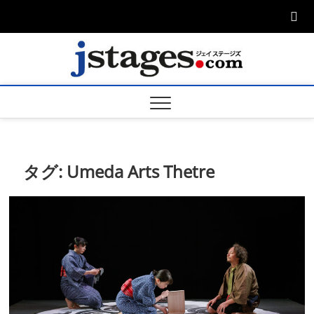
Skip
to
content
ジェ
ジェイステージ
ズは演劇関連の
情報を発信。日
ージズ
英翻訳承りま
す。
jstage
タグ:
Umeda Arts Thetre