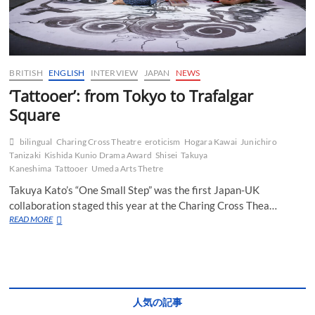
BRITISH
ENGLISH
INTERVIEW
JAPAN
NEWS
‘Tattooer’: from Tokyo to Trafalgar
Square
bilingual
Charing Cross Theatre
eroticism
Hogara Kawai
Junichiro
Tanizaki
Kishida Kunio Drama Award
Shisei
Takuya
Kaneshima
Tattooer
Umeda Arts Thetre
Takuya Kato’s “One Small Step” was the first Japan-UK
collaboration staged this year at the Charing Cross Thea…
‘Tattooer’:
READ MORE
from
Tokyo
to
Trafalgar
Square
人気の記事