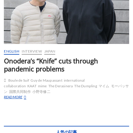
ENGLISH
INTERVIEW
JAPAN
Onodera’s “Knife” cuts through
pandemic problems
Boule de Suif
Guy de Maupassant
international
collaboration
KAAT
mime
The Derasinera
The Dumpling
マイム
モーパッサ
ン
国際共同制作
小野寺修二
Onodera’s
READ MORE
“Knife”
cuts
through
pandemic
problems
人気の記事