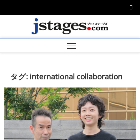
Skip
to
content
ジェ
ジェイステージ
ズは演劇関連の
情報を発信。日
ージズ
英翻訳承りま
す。
jstage
タグ:
international collaboration