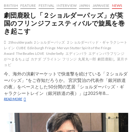
BRITISH
FEATURE
FESTIVAL
INTERVIEW
JAPAN
JAPANESE
NEWS
劇団鹿殺し「２ショルダーパッズ」が英
国のフリンジフェスティバルで旋風を巻
き起こす
2Shoulderpads
2ショルダーパッズ
２ショルダーパッド・ギャラクシート
レイン
CUBE
Edinburgh Fringe
Mervyn Stutter Spirit of the Fringe
Award
The Beatles LOVE
Underbelly
エディンバラ
エディンバラフリンジ
が〜まるちょば
カナダ
ブライトン
フリンジ
丸尾丸一郎
劇団鹿殺し
菜月チ
ョビ
今、海外の演劇マーケットで快進撃を続けている「２ショルダ
ーパッズ」*をご存知だろうか。 宮沢賢治の代表作「銀河鉄道
の夜」をベースとした50分間の芝居「ショルダーパッズ・ギ
ャラクシートレイン（銀河鉄道の夜）」は2025年8…
劇
READ MORE
団
鹿
殺
し
「２
シ