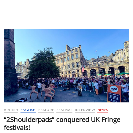
BRITISH
ENGLISH
FEATURE
FESTIVAL
INTERVIEW
NEWS
“2Shoulderpads” conquered UK Fringe
festivals!