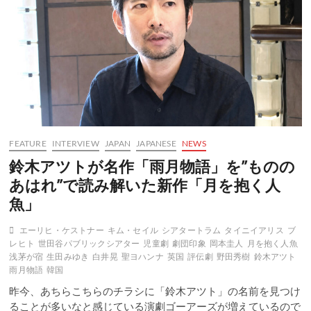
ョ
ル
ダ
ー
パ
ッ
ズ」
が
英
国
の
FEATURE
INTERVIEW
JAPAN
JAPANESE
NEWS
フ
リ
鈴木アツトが名作「雨月物語」を”ものの
ン
あはれ”で読み解いた新作「月を抱く人
ジ
フ
魚」
ェ
ス
エーリヒ・ケストナー
キム・セイル
シアタートラム
タイニイアリス
ブ
テ
レヒト
世田谷パブリックシアター
児童劇
劇団印象
岡本圭人
月を抱く人魚
ィ
浅茅が宿
生田みゆき
白井晃
聖ヨハンナ
英国
評伝劇
野田秀樹
鈴木アツト
バ
雨月物語
韓国
ル
で
昨今、あちらこちらのチラシに「鈴木アツト」の名前を見つけ
旋
ることが多いなと感じている演劇ゴーアーズが増えているので
風