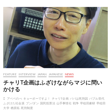
川
原
三
郎
が
ダ
ン
ス
で
シ
ェ
イ
ク
ス
ピ
ア
FEATURE
INTERVIEW
JAPAN
JAPANESE
NEWS
の
世
チャリT企画はふざけながらマジに問い
界
かける
へ
と
誘
アベベのべ
キョーボーですよ！
チャリT企画
パパは死刑囚
バブル世代
う
ふざけた社会派
ブン/ダン
国民投票法
山手事情社
戦争
早稲田劇研
早稲田
大学
楢原拓
死刑制度