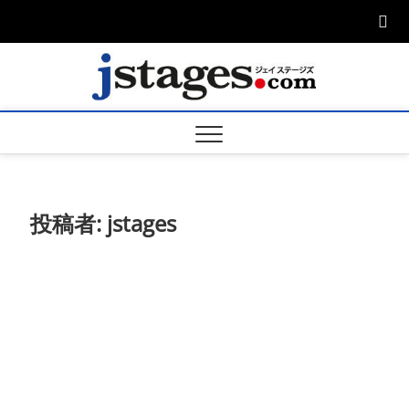
Skip
to
content
ジェ
ジェイステージ
ズは演劇関連の
情報を発信。日
ージズ
英翻訳承りま
す。
jstage
投稿者:
jstages