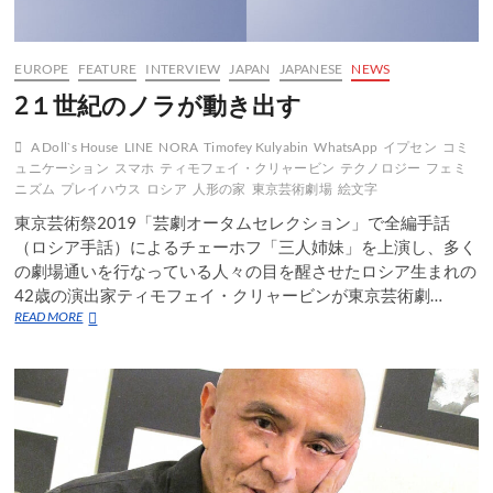
EUROPE
FEATURE
INTERVIEW
JAPAN
JAPANESE
NEWS
2１世紀のノラが動き出す
A Doll`s House
LINE
NORA
Timofey Kulyabin
WhatsApp
イプセン
コミ
ュニケーション
スマホ
ティモフェイ・クリャービン
テクノロジー
フェミ
ニズム
プレイハウス
ロシア
人形の家
東京芸術劇場
絵文字
東京芸術祭2019「芸劇オータムセレクション」で全編手話
（ロシア手話）によるチェーホフ「三人姉妹」を上演し、多く
の劇場通いを行なっている人々の目を醒させたロシア生まれの
42歳の演出家ティモフェイ・クリャービンが東京芸術劇…
2
READ MORE
１
世
紀
の
ノ
ラ
が
動