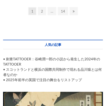
し
い
投
歌
固
固
固
次
1
2
…
14
舞
定
定
定
の
稿
伎
ペ
ペ
ペ
ペ
鑑
の
賞
ー
ー
ー
ー
体
ペ
ジ
ジ
ジ
ジ
験
を
ー
提
人気の記事
ジ
供
送
•
刺青TATTOOER：谷崎潤一郎の小説から発生した2024年の
り
TATTOOER
•
スコットランドと横浜の国際共同制作で現れる品川猿とは何
者なのか
•
2025年前半の英国で注目の舞台をリストアップ