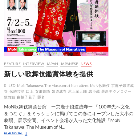
る
FEATURE
INTERVIEW
JAPAN
JAPANESE
NEWS
新しい歌舞伎鑑賞体験を提供
LED
MoN Takanawa: The Museum of Narratives
MoN歌舞伎
京鹿子娘道成
寺
伝統芸能
口上
女形舞踊
娘道成寺
尾上菊五郎
忠臣蔵
最新テクノロジー
歌舞伎
白拍子花子
襲名
MoN歌舞伎舞踊公演 ー京鹿子娘道成寺ー 「100年先へ文化
をつなぐ」をミッションに掲げてこの春にオープンした大小の
劇場、展示空間、イベント会場が入った文化施設「MoN
Takanawa: The Museum of N…
新
READ MORE