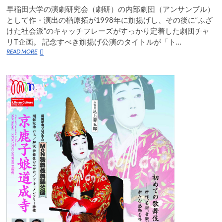
早稲田大学の演劇研究会（劇研）の内部劇団（アンサンブル）
として作・演出の楢原拓が1998年に旗揚げし、その後に“ふざ
けた社会派”のキャッチフレーズがすっかり定着した劇団チャ
リT企画。 記念すべき旗揚げ公演のタイトルが「ト…
チ
READ MORE
ャ
リ
T
企
画
は
ふ
ざ
け
な
が
ら
マ
ジ
に
問
い
か
け