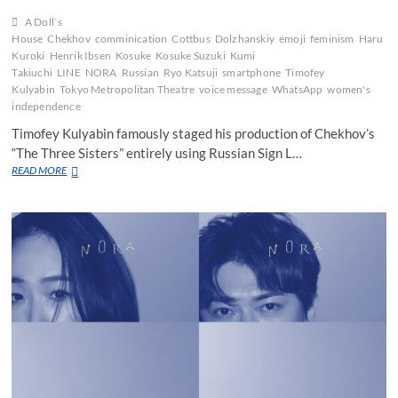
た
新
A Doll`s
作
House
Chekhov
comminication
Cottbus
Dolzhanskiy
emoji
feminism
Haru
「月
Kuroki
Henrik Ibsen
Kosuke
Kosuke Suzuki
Kumi
を
Takiuchi
LINE
NORA
Russian
Ryo Katsuji
smartphone
Timofey
抱
Kulyabin
Tokyo Metropolitan Theatre
voice message
WhatsApp
women's
く
independence
人
魚」
Timofey Kulyabin famously staged his production of Chekhov’s
“The Three Sisters” entirely using Russian Sign L…
Nothing’s
READ MORE
typecast
about
‘Nora’s
type-
cast
Ibsen