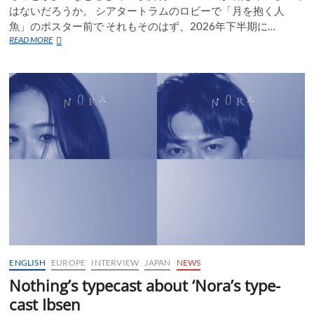
はないだろうか。 シアタートラムのロビーで「月を抱く人
を
巻
魚」のポスター前で それもそのはず、2026年下半期に…
き
鈴
READ MORE
起
木
こ
ア
す
ツ
ト
が
名
作
「雨
月
物
語」
を”も
の
の
あ
は
れ”で
ENGLISH
EUROPE
INTERVIEW
JAPAN
NEWS
読
み
Nothing’s typecast about ‘Nora’s type-
解
cast Ibsen
い