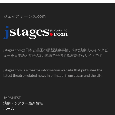
ジェイステージズ.com
jstages.comは日本と英国の最新演劇事情、旬な演劇人のインタビ
ューを日本語と英語の2カ国語で発信する演劇情報サイトです
jstages.com is a theatre information website that publishes the
latest theatre-related news in bilingual from Japan and the UK.
JAPANESE
演劇・シアター最新情報
ホーム