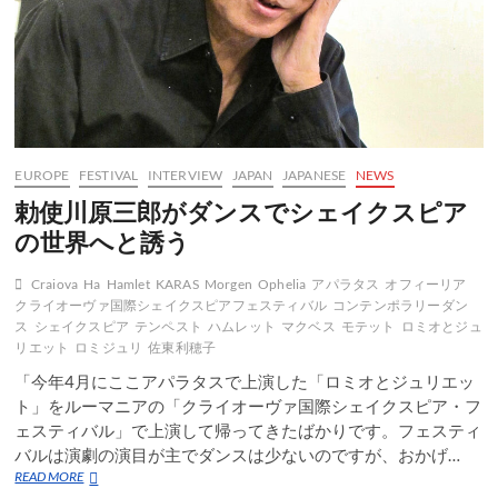
き
出
す
EUROPE
FESTIVAL
INTERVIEW
JAPAN
JAPANESE
NEWS
勅使川原三郎がダンスでシェイクスピア
の世界へと誘う
Craiova
Ha
Hamlet
KARAS
Morgen
Ophelia
アパラタス
オフィーリア
クライオーヴァ国際シェイクスピアフェスティバル
コンテンポラリーダン
ス
シェイクスピア
テンペスト
ハムレット
マクベス
モテット
ロミオとジュ
リエット
ロミジュリ
佐東利穂子
「今年4月にここアパラタスで上演した「ロミオとジュリエッ
ト」をルーマニアの「クライオーヴァ国際シェイクスピア・フ
ェスティバル」で上演して帰ってきたばかりです。フェスティ
バルは演劇の演目が主でダンスは少ないのですが、おかげ…
勅
READ MORE
使