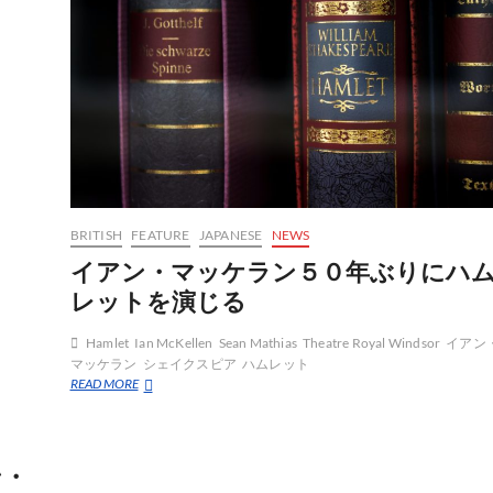
シ
ェ
イ
ク
ス
ピ
ア
ラ
ン
キ
ン
グ
BRITISH
FEATURE
JAPANESE
NEWS
イアン・マッケラン５０年ぶりにハ
レットを演じる
Hamlet
Ian McKellen
Sean Mathias
Theatre Royal Windsor
イアン
マッケラン
シェイクスピア
ハムレット
イ
READ MORE
ア
ン・
マ
ッ
ン・
ケ