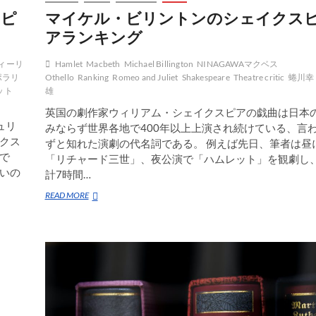
スピ
マイケル・ビリントンのシェイクス
アランキング
ィーリ
Hamlet
Macbeth
Michael Billington
NINAGAWAマクベス
ポラリ
Othello
Ranking
Romeo and Juliet
Shakespeare
Theatre critic
蜷川幸
ット
雄
英国の劇作家ウィリアム・シェイクスピアの戯曲は日本
ュリ
みならず世界各地で400年以上上演され続けている、言
クス
ずと知れた演劇の代名詞である。 例えば先日、筆者は昼
で
「リチャード三世」、夜公演で「ハムレット」を観劇し
いの
計7時間…
マ
READ MORE
イ
ケ
ル・
ビ
リ
ン
ト
ン
の