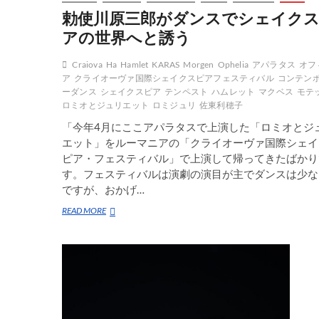
勅使川原三郎がダンスでシェイク
アの世界へと誘う
Craiova
Ha
Hamlet
KARAS
Morgen
Ophelia
アパラタス
オフ
ア
クライオーヴァ国際シェイクスピアフェスティバル
コンテン
ーダンス
シェイクスピア
テンペスト
ハムレット
マクベス
モテ
ロミオとジュリエット
ロミジュリ
佐東利穂子
「今年4月にここアパラタスで上演した「ロミオとジ
エット」をルーマニアの「クライオーヴァ国際シェイ
ピア・フェスティバル」で上演して帰ってきたばかり
す。フェスティバルは演劇の演目が主でダンスは少な
ですが、おかげ…
勅
READ MORE
使
川
原
三
郎
が
ダ
ン