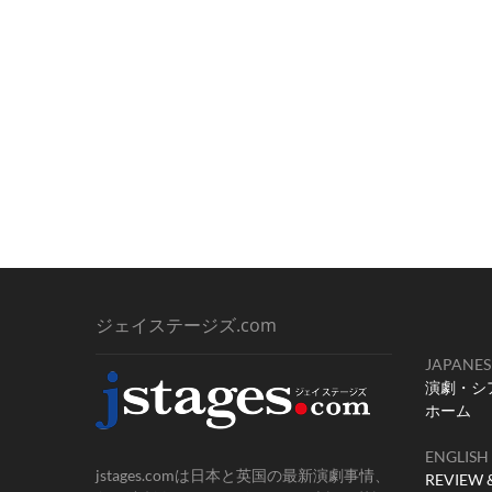
ジェイステージズ.com
JAPANES
演劇・シ
ホーム
ENGLISH
jstages.comは日本と英国の最新演劇事情、
REVIEW 