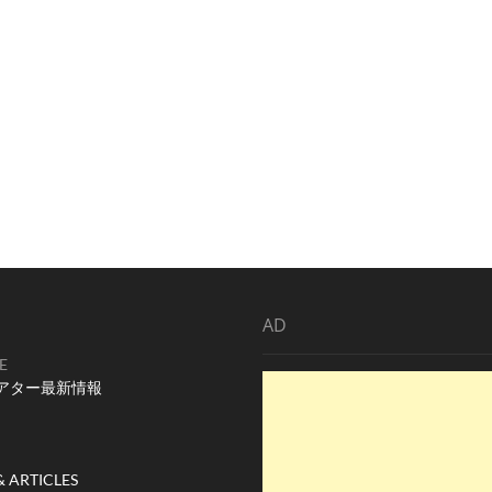
AD
E
アター最新情報
& ARTICLES