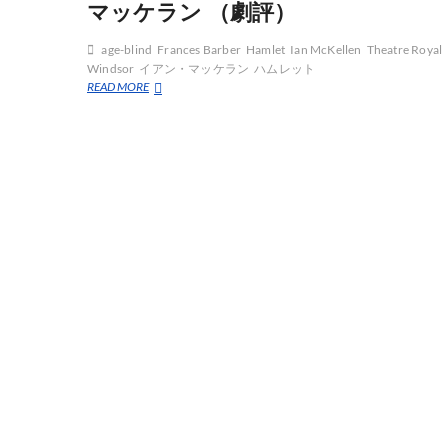
マッケラン （劇評）
age-blind
Frances Barber
Hamlet
Ian McKellen
Theatre Royal
Windsor
イアン・マッケラン
ハムレット
８
READ MORE
２
歳
で
ハ
ム
レ
ッ
ト
を
演
じ
る
イ
ア
ン・
マ
ッ
ケ
ラ
ン