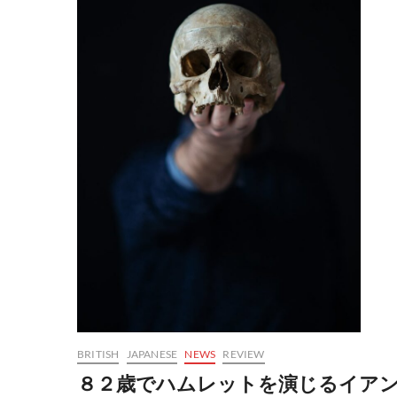
ス
で
シ
ェ
イ
ク
ス
ピ
ア
の
世
界
へ
と
誘
う
BRITISH
JAPANESE
NEWS
REVIEW
８２歳でハムレットを演じるイア