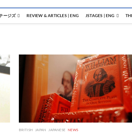
テージズ
REVIEW & ARTICLES | ENG
JSTAGES | ENG
TH
BRITISH
JAPAN
JAPANESE
NEWS