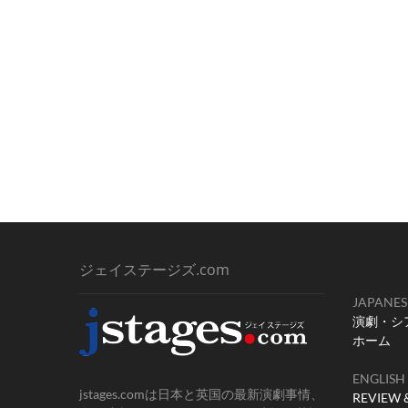
ジェイステージズ.com
JAPANES
演劇・シ
ホーム
ENGLISH
jstages.comは日本と英国の最新演劇事情、
REVIEW 