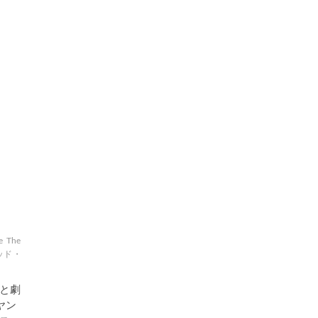
e
The
ッド・
と劇
ヤン