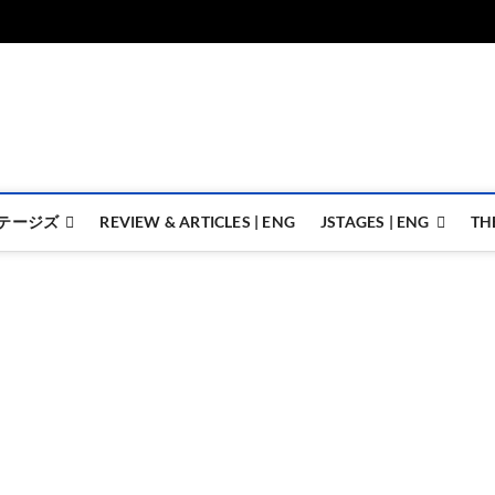
ジェイステージズ | jstages.
ジェイステージズは演劇関連の情報を発信。日英翻訳承ります。
テージズ
REVIEW & ARTICLES | ENG
JSTAGES | ENG
TH