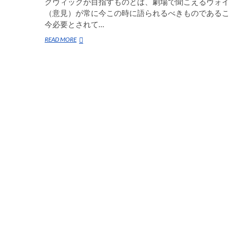
グヴィックが目指すものとは、劇場で聞こえるヴォイ
（意見）が常に今この時に語られるべきものであるこ
今必要とされて…
ロ
READ MORE
ン
ド
ン・
ヤ
ン
グ
ヴ
ィ
ッ
ク
劇
場
の
2017/18
シ
ー
ズ
ン