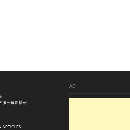
AD
E
アター最新情報
& ARTICLES