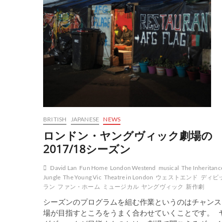
BRITISH
JAPANESE
NEWS
ロンドン・ヤングヴィック劇場の
2017/18シーズン
David Lan
Fun Home
London Westend
musical
The Inheritanc
Jungle
The Young Vic
Theatre in London
ウェストエンド
ディビ
ラン
ファン・ホーム
ミュージカル
ヤングヴィック
新作劇
シーズンのプログラムを組む作業というのはチャンス
場が目指すところをうまく合わせていくことです。 