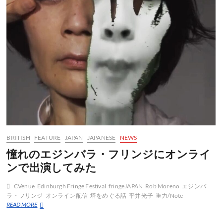
BRITISH
FEATURE
JAPAN
JAPANESE
NEWS
憧れのエジンバラ・フリンジにオンライ
ンで出演してみた
CVenue
Edinburgh Fringe Festival
fringeJAPAN
Rob Moreno
エジンバ
ラ・フリンジ
オンライン配信
塔をめぐる話
平井光子
重力/Note
憧
READ MORE
れ
の