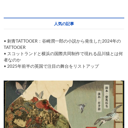
エ
ジ
ン
バ
人気の記事
ラ・
フ
リ
•
刺青TATTOOER：谷崎潤一郎の小説から発生した2024年の
ン
ジ
TATTOOER
に
•
スコットランドと横浜の国際共同制作で現れる品川猿とは何
オ
者なのか
ン
•
2025年前半の英国で注目の舞台をリストアップ
ラ
イ
ン
で
出
演
し
て
み
た