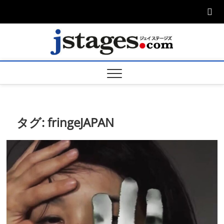
Skip
to
content
ジェ
ジェイステージ
ズは演劇関連の
情報を発信。日
ージズ
英翻訳承りま
す。
jstage
タグ:
fringeJAPAN