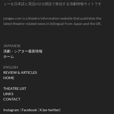
ューを日本語と英語の2カ国語で発信する演劇情報サイトです
jstages.com is a theatre information website that publishes the
latest theatre-related news in bilingual from Japan and the UK.
JAPANESE
演劇・シアター最新情報
ホーム
ENGLISH
REVIEW & ARTICLES
HOME
THEATRE LIST
LINKS
CONTACT
Instagram
|
Facebook
|
X (ex-twitter)