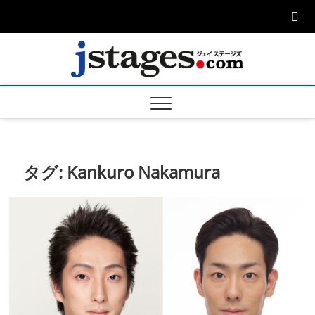
Skip
to
content
ジェ
ジェイステージ
ズは演劇関連の
情報を発信。日
ージズ
英翻訳承りま
す。
jstage
タグ:
Kankuro Nakamura