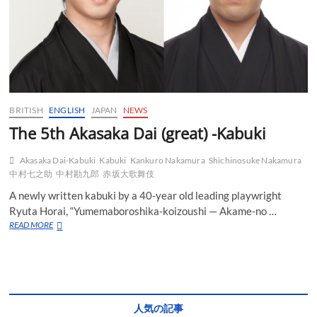
BRITISH
ENGLISH
JAPAN
NEWS
The 5th Akasaka Dai (great) -Kabuki
Akasaka Dai-Kabuki
Kabuki
Kankuro Nakamura
Shichinosuke Nakamura
中村七之助
中村勘九郎
赤坂大歌舞伎
A newly written kabuki by a 40-year old leading playwright
Ryuta Horai, “Yumemaboroshika-koizoushi — Akame-no …
The
READ MORE
5th
Akasaka
Dai
(great)
-
Kabuki
人気の記事