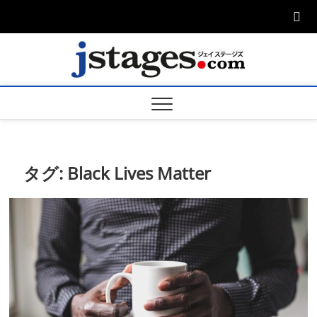
Skip
to
content
ジェ
ジェイステージ
ズは演劇関連の
情報を発信。日
ージズ
英翻訳承りま
す。
jstage
タグ:
Black Lives Matter