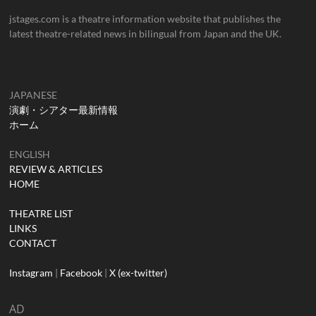
jstages.com is a theatre information website that publishes the
latest theatre-related news in bilingual from Japan and the UK.
JAPANESE
演劇・シアター最新情報
ホーム
ENGLISH
REVIEW & ARTICLES
HOME
THEATRE LIST
LINKS
CONTACT
Instagram
|
Facebook
|
X (ex-twitter)
AD