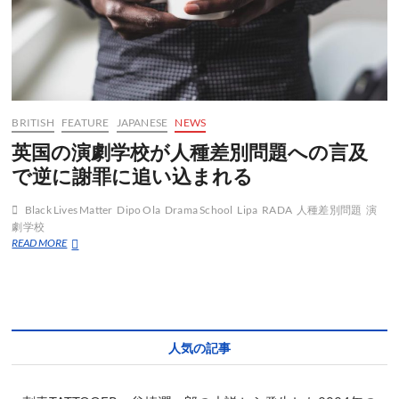
BRITISH
FEATURE
JAPANESE
NEWS
英国の演劇学校が人種差別問題への言及
で逆に謝罪に追い込まれる
Black Lives Matter
Dipo Ola
Drama School
Lipa
RADA
人種差別問題
演
劇学校
英
READ MORE
国
の
演
劇
学
校
人気の記事
が
人
種