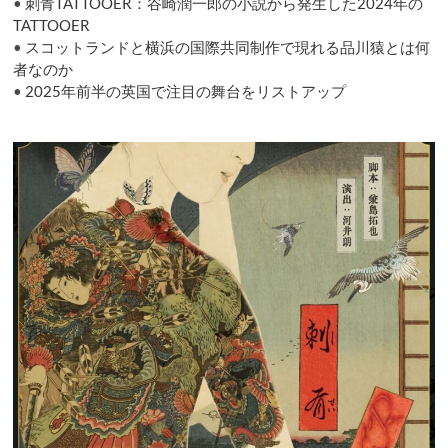
•
刺青TATTOOER：谷崎潤一郎の小説から発生した2024年の
差
別
TATTOOER
問
•
スコットランドと横浜の国際共同制作で現れる品川猿とは何
題
者なのか
へ
•
2025年前半の英国で注目の舞台をリストアップ
の
言
及
で
逆
に
謝
罪
に
追
い
込
ま
れ
る