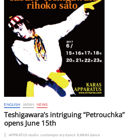
ENGLISH
JAPAN
NEWS
Teshigawara’s intriguing “Petrouchka”
opens June 15th
APPRATUS studio
contemporary dance
KARAS dance