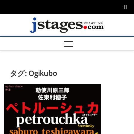
Skip
to
content
ジェ
ジェイステージ
ズは演劇関連の
情報を発信。日
ージズ
英翻訳承りま
す。
jstage
タグ:
Ogikubo