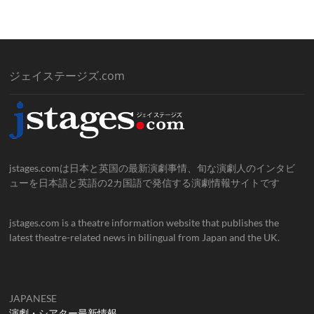
ジェイステージズ.com
jstages.comは日本と英国の最新演劇事情、旬な演劇人のインタビ
ューを日本語と英語の2カ国語で発信する演劇情報サイトです
jstages.com is a theatre information website that publishes the
latest theatre-related news in bilingual from Japan and the UK.
JAPANESE
演劇・シアター最新情報