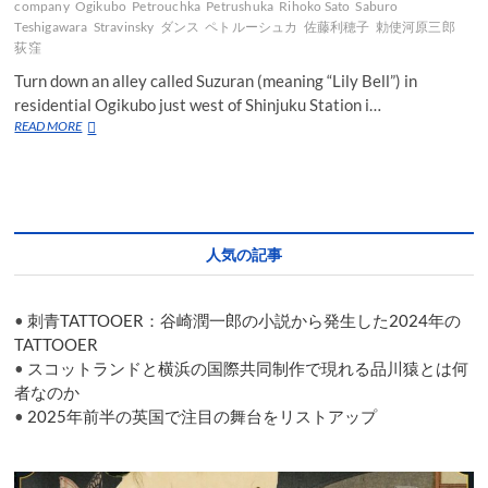
company
Ogikubo
Petrouchka
Petrushuka
Rihoko Sato
Saburo
Teshigawara
Stravinsky
ダンス
ペトルーシュカ
佐藤利穂子
勅使河原三郎
荻窪
Turn down an alley called Suzuran (meaning “Lily Bell”) in
residential Ogikubo just west of Shinjuku Station i…
Teshigawara’s
READ MORE
intriguing
“Petrouchka”
opens
June
15th
人気の記事
•
刺青TATTOOER：谷崎潤一郎の小説から発生した2024年の
TATTOOER
•
スコットランドと横浜の国際共同制作で現れる品川猿とは何
者なのか
•
2025年前半の英国で注目の舞台をリストアップ