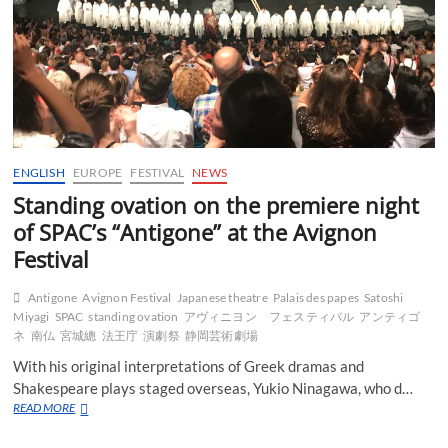
ENGLISH
EUROPE
FESTIVAL
NEWS
Standing ovation on the premiere night
of SPAC’s “Antigone” at the Avignon
Festival
Antigone
Avignon Festival
Japanese theatre
Palais des papes
Satoshi
Miyagi
SPAC
standing ovation
アヴィニヨン フェスティバル
アンティゴ
ネ
南仏
宮城總
法王庁
演劇祭
静岡芸術劇場
With his original interpretations of Greek dramas and
Shakespeare plays staged overseas, Yukio Ninagawa, who d…
Standing
READ MORE
ovation
on