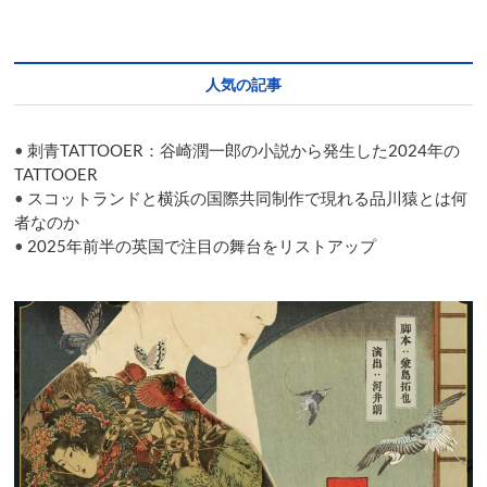
the
premiere
night
of
人気の記事
SPAC’s
“Antigone”
at
•
刺青TATTOOER：谷崎潤一郎の小説から発生した2024年の
the
Avignon
TATTOOER
Festival
•
スコットランドと横浜の国際共同制作で現れる品川猿とは何
者なのか
•
2025年前半の英国で注目の舞台をリストアップ