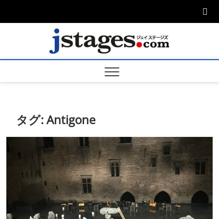
Skip
to
content
ジェ
ジェイステージ
ズは演劇関連の
情報を発信。日
ージズ
英翻訳承りま
す。
jstage
タグ:
Antigone