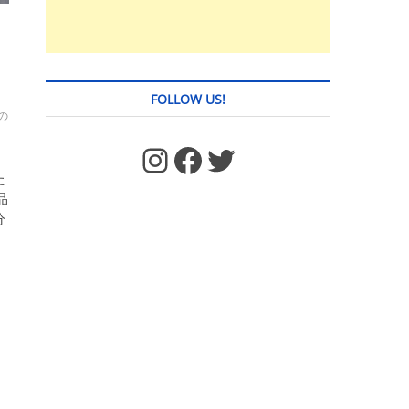
FOLLOW US!
の
https://www.facebook.com/jstages/
Facebook
Twitter
た
品
分