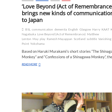
‘Love Beyond (Act of Remembrance)
brings new kinds of communicatio
to Japan
BSL
communication
dementia
English
Glasgow
Harry
KAAT
K
Nagatsuka
Love Beyond (Act of Remembrance)
Matthew
Lenton
May
play
Ramesh Mayappan
Scotland
subtitle
Vanishing
Point
Yokohama
Based on Haruki Murakami’s short stories “The Shina
Monkey” and “Confessions of a Shinagawa Monkey”, th
‘Love
READ MORE
Beyond
(Act
of
Remembrance)’
brings
new
kinds
of
communications
to