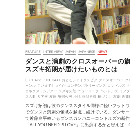
Japan
FEATURE
INTERVIEW
JAPAN
JAPANESE
NEWS
ダンスと演劇のクロスオーバーの
スズキ拓朗が届けたいものとは
CHAiroiPLIN
KAAT
おどるシェイクスピア
クロスオーバー
ク
ャンル
こだまでしょうか
コンテンポラリーダンス
コンドルズ
まネクストシアター
スズキ拓朗
ニューヨーク
ハンドルズ
ミノ
スの皿
リア王
友達
安部公房
小説
桐朋学園
橋づくし
演劇
近藤
スズキ拓朗は彼のダンススタイル同様に軽いフットワ
でダンスと演劇の領域を越境し続けている。ダンサー
て近藤良平率いるダンスカンパニーコンドルズの新作
「ALL YOU NEED IS LOVE」に出演するかと思えば、