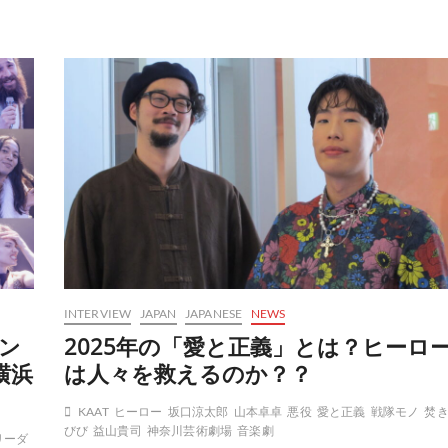
in
new
KAAT
production
INTERVIEW
JAPAN
JAPANESE
NEWS
ン
2025年の「愛と正義」とは？ヒーロ
横浜
は人々を救えるのか？？
KAAT
ヒーロー
坂口涼太郎
山本卓卓
悪役
愛と正義
戦隊モノ
焚
びび
益山貴司
神奈川芸術劇場
音楽劇
リーダ