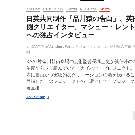
ン
BRITISH
INTERVIEW
JAPAN
JAPANESE
NEWS
ス
「ダ
日英共同制作「品川猿の告白」、英
ン
側クリエイター、マシュー・レン
ス
マ
への独占インタビュー
ラ
ソ
KAAT
The Vanishing Point
マシュー・レントン
品川猿の告白
ン
樹
エ
ク
KAAT神奈川芸術劇場の芸術監督長塚圭史が就任時の2
ス
年度から取り組んでいる「カイハツ」プロジェクト。
プ
内に自由かつ実験的なクリエーションの場を設けるこ
レ
ス
目指したこのプロジェクトの一環として、プロジェク
(横
始直後…
浜
⇔
日
READ MORE
花
英
巻)」
共
投
を
同
見
制
稿
逃
作
す
「品
の
な
川