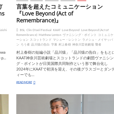
’
言葉を超えたコミュニケーション
ns
『Love Beyond (Act of
Remembrance)』
eishi
BSL
Clin D'oeil Festival
KAAT
Love Beyond
Love Beyond (Act of
Remembrance)
Matthew Lenton
ヴァニシング・ポイント
コミュニケ
ーション
スコットランド
マシュー・レントン
ラメシュ・メイヤッパ
ン
ろう者
品川猿の告白
字幕
村上春樹
神奈川芸術劇場
聾者
gawa
村上春樹の短編小説「品川猿」「品川猿の告白」をもと
e p…
KAAT神奈川芸術劇場とスコットランドの劇団ヴァニシン
グ・ポイントが日英国際共同制作という形で舞台化し
2024年にKAATで初演を迎え、その後グラスゴーとダン
ィーでも…
言
READ MORE
葉
を
超
え
た
コ
ミ