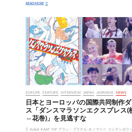
ダ
READ MORE
ン
ス
と
演
劇
の
ク
ロ
ス
オ
ー
バ
ー
の
旗
手
EUROPE
FEATURE
INTERVIEW
JAPAN
JAPANESE
NEWS
ス
ズ
日本とヨーロッパの国際共同制作ダ
キ
ス「ダンスマラソンエクスプレス(
拓
朗
⇔花巻)」を見逃すな
が
届
Aokid
KAAT
TJP
アラン・プラテル
オノマトペ
コンテンポラ
け