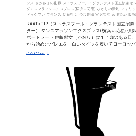
ンス
さかさまの世界
ストラスブール・グランテスト国立演劇セ
た
ダンスマラソンエクスプレス(横浜⇔花巻)
ひかりの素足
フィリッ
い
ドゥクフレ
フランス
伊藤郁女
公共劇場
宮沢賢治
宮澤賢治
擬態
も
の
KAAT×TJP（ストラスブール・グランテスト国立演劇
と
ター） ダンスマラソンエクスプレス(横浜⇔花巻) 伊
は
ポートレート 伊藤郁女（かおり）は１７歳のある日
から始めたバレエを「白いタイツを履いてヨーロッパ
日
READ MORE
本
と
ヨ
ー
ロ
ッ
パ
の
国
際
共
同
制
作
ダ