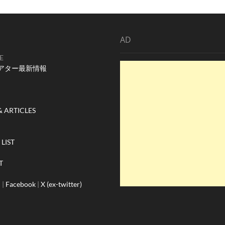
ー
ー
ー
横
ジ
ジ
ジ
浜
の
国
AD
際
共
E
同
制
アター最新情報
作
で
現
れ
& ARTICLES
る
品
川
猿
LIST
と
は
T
何
者
m
|
Facebook
|
X (ex-twitter)
な
の
か