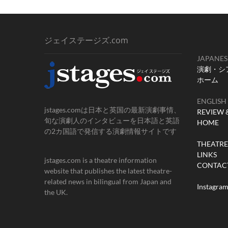
猿
ペ
の
告
ー
白」、
ジェイステージズ.com
ジ
英
国
JAPANES
送
側
演劇・シ
ク
り
ホーム
リ
エ
イ
ENGLISH
タ
jstages.comは日本と英国の最新演劇事情、
REVIEW 
ー、
旬な演劇人のインタビューを日本語と英語
HOME
マ
の2カ国語で発信する演劇情報サイトです
シ
THEATRE 
ュ
LINKS
ー・
jstages.com is a theatre information
レ
CONTAC
website that publishes the latest theatre-
ン
related news in bilingual from Japan and
ト
Instagra
ン
the UK.
へ
の
独
占