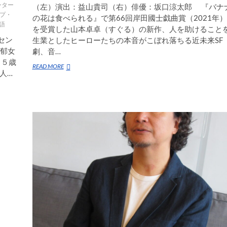
ンター
（左）演出：益山貴司（右）俳優：坂口涼太郎 『バナ
プ・
の花は食べられる』で第66回岸田國士戯曲賞（2021年）
語
を受賞した山本卓卓（すぐる）の新作、人を助けること
セン
生業としたヒーローたちの本音がこぼれ落ちる近未来SF
藤郁女
劇、音…
、５歳
2025
READ MORE
人…
年
の
「愛
と
正
義」
と
は？
ヒ
ー
ロ
ー
は
人々
を
救
え