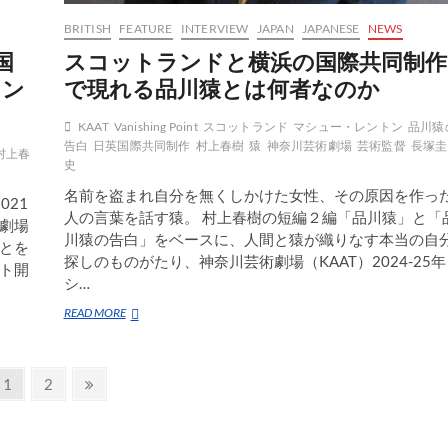
る
の
BRITISH
FEATURE
INTERVIEW
JAPAN
JAPANESE
NEWS
か？？
国
スコットランドと横浜の国際共同制作
トン
で現れる品川猿とは何者なのか
KAAT
Vanishing Point
スコットランド
マシュー・レントン
品川猿
告白
日英国際共同制作
村上春樹
猿
神奈川芸術劇場
芸術監督
長塚圭
村上春
史
名前を盗まれ自分を無くしかけた女性、その原因を作っ
021
人の言葉を話す猿。 村上春樹の短編２編「品川猿」と「
劇場
川猿の告白」をベースに、人間と猿が織りなす本当の自
とを
探しのものがたり、神奈川芸術劇場（KAAT）2024-25年
ト開
シ…
ス
READ MORE
コ
ッ
ト
固
固
次
1
2
ラ
ン
定
定
の
ド
ペ
ペ
ペ
と