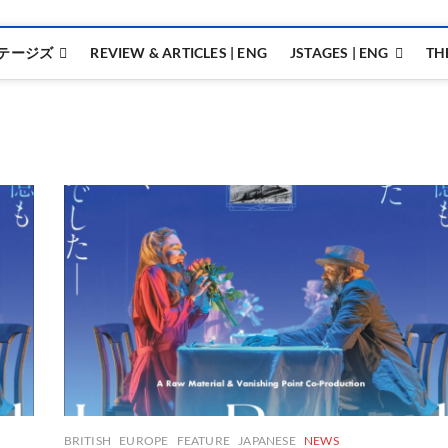
テージズ
REVIEW & ARTICLES | ENG
JSTAGES | ENG
TH
BRITISH
EUROPE
FEATURE
JAPANESE
NEWS