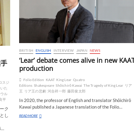
ュ
ニ
ケ
ー
シ
ョ
ン
『Love
Beyond
BRITISH
ENGLISH
INTERVIEW
JAPAN
NEWS
(Act
‘Lear’ debate comes alive in new KAA
of
旗手
Remembrance)』
production
Folio Edition
KAAT
King Lear
Quatro
ロスジ
Editions
Shakespeare
Shōichirō Kawai
The Tragedy of King Lear
リア
さいた
王
リア王の悲劇
河合祥一郎
藤田俊太郎
タウル
良平
In 2020, the professor of English and translator Shōichirō
Kawai published a Japanese translation of the Folio…
ーク
とし
‘Lear’
READ MORE
debate
comes
4…
alive