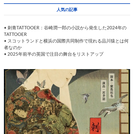
in
Hyogo
人気の記事
•
刺青TATTOOER：谷崎潤一郎の小説から発生した2024年の
TATTOOER
•
スコットランドと横浜の国際共同制作で現れる品川猿とは何
者なのか
•
2025年前半の英国で注目の舞台をリストアップ