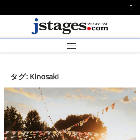
Skip
to
content
ジェ
ジェイステージ
ズは演劇関連の
情報を発信。日
ージズ
英翻訳承りま
す。
jstage
タグ:
Kinosaki