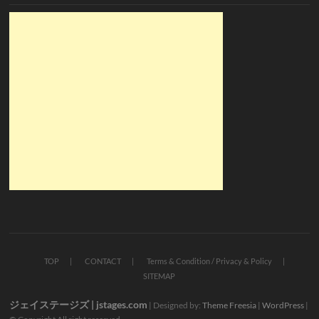
TOP
CONTACT
Terms & Condition / Privacy & Policy
SITEMAP
ジェイステージズ | jstages.com
| Designed by:
Theme Freesia
|
WordPress
|