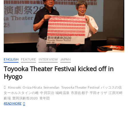
ENGLISH
FEATURE
INTERVIEW
JAPAN
Toyooka Theater Festival kicked off in
Hyogo
Kinosaki
Oriza Hirata
Seinendan
Toyooka Theater Festival
バッコスの信
女ーホルスタインの雌
中貝宗治
城崎温泉
市原佐都子
平田オリザ
江原河畔
劇場
豊岡演劇祭2020
青年団
Toyooka
READ MORE
Theater
Festival
kicked
off