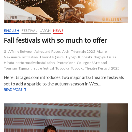
ENGLISH
FESTIVAL
JAPAN
NEWS
Fall festivals with so much to offer
A Time Between Ashes and Roses
Aichi Triennale 2025
Akane
Nakamura
art festival
Hoor Al Qasimi
Hyogo
Kinosaki
Nagoya
Oriza
Hirata
performative installation
Professional College of Arts and
Tourism
Tajima
theatre festival
Toyooka
Toyooka Theatre Festival 2025
Here, Jstages.com introduces two major arts/theatre festivals
set to add a sparkle to the autumn season in Wes…
Fall
READ MORE
festivals
with
so
much
to
offer