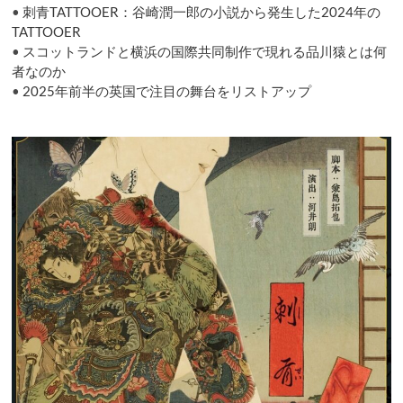
•
刺青TATTOOER：谷崎潤一郎の小説から発生した2024年の
conspiracy
law
TATTOOER
•
スコットランドと横浜の国際共同制作で現れる品川猿とは何
者なのか
•
2025年前半の英国で注目の舞台をリストアップ