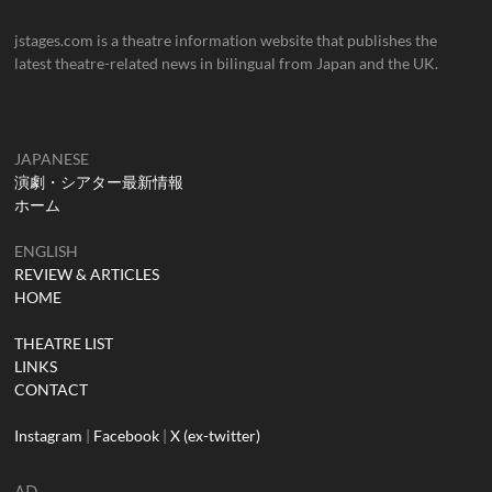
jstages.com is a theatre information website that publishes the
latest theatre-related news in bilingual from Japan and the UK.
JAPANESE
演劇・シアター最新情報
ホーム
ENGLISH
REVIEW & ARTICLES
HOME
THEATRE LIST
LINKS
CONTACT
Instagram
|
Facebook
|
X (ex-twitter)