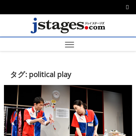
Skip
to
content
ジェ
ジェイステージ
ズは演劇関連の
情報を発信。日
ージズ
英翻訳承りま
す。
jstage
タグ:
political play