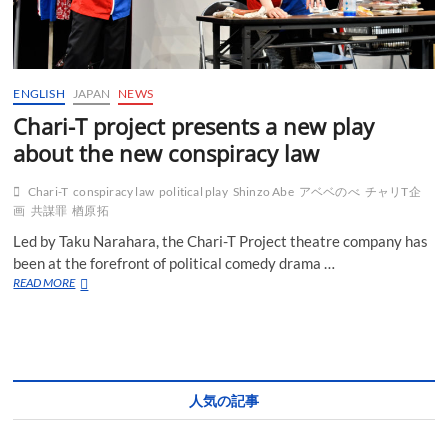
ENGLISH
JAPAN
NEWS
Chari-T project presents a new play
about the new conspiracy law
Chari-T
conspiracy law
political play
Shinzo Abe
アベベのべ
チャリT企
画
共謀罪
楢原拓
Led by Taku Narahara, the Chari-T Project theatre company has
been at the forefront of political comedy drama …
Chari-
READ MORE
T
project
presents
a
new
play
人気の記事
about
the
new