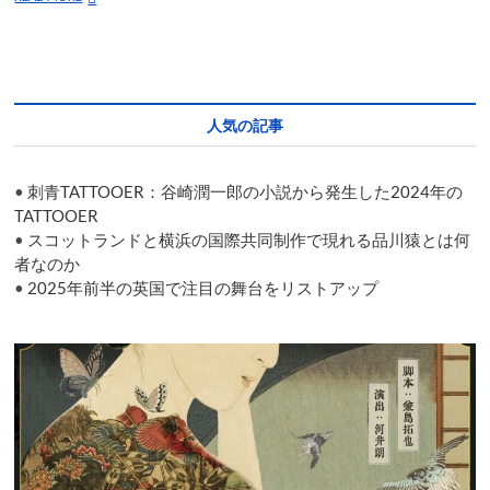
father
and
son
star
in
Tokyo’s
人気の記事
‘The
Son’
•
刺青TATTOOER：谷崎潤一郎の小説から発生した2024年の
TATTOOER
•
スコットランドと横浜の国際共同制作で現れる品川猿とは何
者なのか
•
2025年前半の英国で注目の舞台をリストアップ