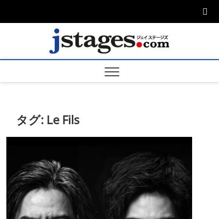
Skip
to
content
ジェ
ジェイステージ
ズは演劇関連の
情報を発信。日
ージズ
英翻訳承りま
す。
jstage
タグ:
Le Fils