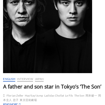
ENGLISH
INTERVIEW
JAPAN
A father and son star in Tokyo’s ‘The Son’
Florian Zeller
Hay!Say!Jump
Ladislas Chollat
Le Fils
The Son
岡本健一
岡
本圭人
息子
東京芸術劇場
A
READ MORE