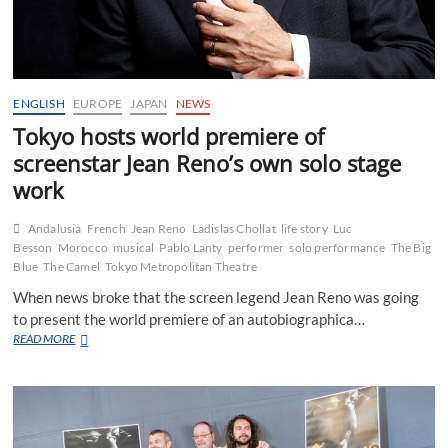
ENGLISH
EUROPE
JAPAN
NEWS
Tokyo hosts world premiere of
screenstar Jean Reno’s own solo stage
work
Andalusia
French
Jean Reno
Ladislas Chollat
life story
Luc
Besson
Morocco
musical
Pablo Lanty
performer
solo performance
The Big
Blue
The Camel
Tokyo Metropolitan Theatre
When news broke that the screen legend Jean Reno was going
to present the world premiere of an autobiographica…
Tokyo
READ MORE
hosts
world
premiere
of
screenstar
Jean