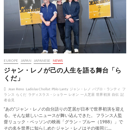
Reno’s
own
solo
stage
work
EUROPE
JAPAN
JAPANESE
NEWS
ジャン・レノが己の人生を語る舞台「ら
くだ」
Jean Reno
Ladislas Chollat
Pblo Lanty
ジャン・レノ
パブロ・ランティ
フ
ランス
らくだ
ラディスラス・ショラー
レオン
一人芝居
世界初演
自伝
記
者会見
“あの”ジャン・レノの自分語りの芝居が日本で世界初演を迎え
る。そんな嬉しいニュースが舞い込んできた。 フランス人監
督リュック・ベッソンの映画「グラン・ブルー（1988）」で
その名を世界に知らしめたジャン・レノはその後同じ…