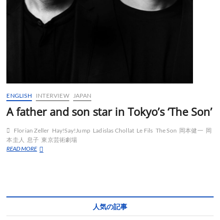
ENGLISH
INTERVIEW
JAPAN
A father and son star in Tokyo’s ‘The Son’
Florian Zeller
Hay!Say!Jump
Ladislas Chollat
Le Fils
The Son
岡本健一
岡
本圭人
息子
東京芸術劇場
A
READ MORE
father
and
son
star
in
Tokyo’s
人気の記事
‘The
Son’