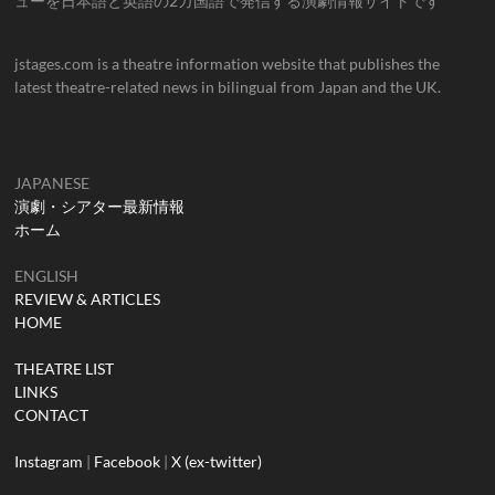
ューを日本語と英語の2カ国語で発信する演劇情報サイトです
jstages.com is a theatre information website that publishes the
latest theatre-related news in bilingual from Japan and the UK.
JAPANESE
演劇・シアター最新情報
ホーム
ENGLISH
REVIEW & ARTICLES
HOME
THEATRE LIST
LINKS
CONTACT
Instagram
|
Facebook
|
X (ex-twitter)