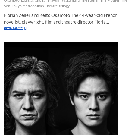
Okamoto
Ladislas Chollat
Mayumi Wakamura
The Father
The Mother
The
Son
Tokyo Metropolitan Theatre
trilogy
Florian Zeller and Keito Okamoto The 44-year-old French
novelist, playwright, film and theatre director Floria…
Father
READ MORE
and
son
face
each
other
in
Tokyo
production
of
acclaimed
Zeller
classics