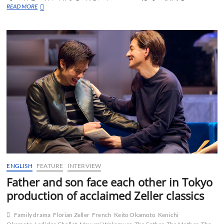
ジ
READ MORE
ャ
ン・
レ
ノ
が
己
の
人
生
を
語
る
舞
台
「ら
く
だ」
ENGLISH
FEATURE
INTERVIEW
Father and son face each other in Tokyo
production of acclaimed Zeller classics
Family drama
Florian Zeller
French
Keito Okamoto
Kenichi