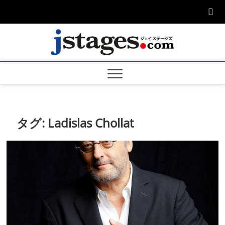
Skip
to
content
ジェ
ジェイステージ
ズは演劇関連の
情報を発信。日
ージズ
英翻訳承りま
す。
jstage
タグ:
Ladislas Chollat