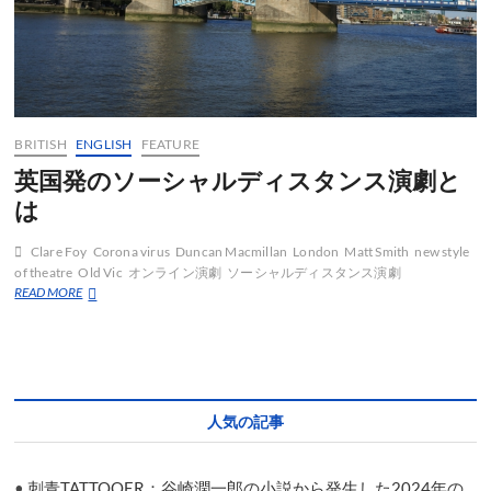
て
語
っ
た
BRITISH
ENGLISH
FEATURE
英国発のソーシャルディスタンス演劇と
は
Clare Foy
Corona virus
Duncan Macmillan
London
Matt Smith
new style
of theatre
Old Vic
オンライン演劇
ソーシャルディスタンス演劇
英
READ MORE
国
発
の
ソ
ー
シ
人気の記事
ャ
ル
デ
•
刺青TATTOOER：谷崎潤一郎の小説から発生した2024年の
ィ