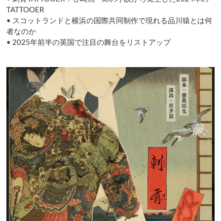
ス
TATTOOER
タ
•
スコットランドと横浜の国際共同制作で現れる品川猿とは何
ン
者なのか
ス
•
2025年前半の英国で注目の舞台をリストアップ
演
劇
と
は