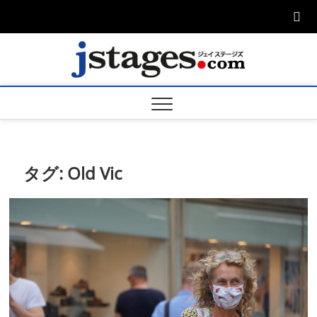
Skip
to
content
ジェ
ジェイステージ
ズは演劇関連の
情報を発信。日
ージズ
英翻訳承りま
す。
jstage
タグ:
Old Vic