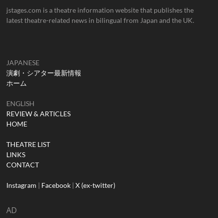
jstages.com is a theatre information website that publishes the
latest theatre-related news in bilingual from Japan and the UK.
JAPANESE
演劇・シアター最新情報
ホーム
ENGLISH
REVIEW & ARTICLES
HOME
THEATRE LIST
LINKS
CONTACT
Instagram
|
Facebook
|
X (ex-twitter)
AD