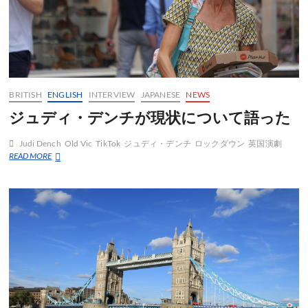
BRITISH
ENGLISH
INTERVIEW
JAPANESE
NEWS
ジュディ・デンチが現状について語った
Judi Dench
Old Vic
TikTok
ジュディ・デンチ
ロックダウン
英国演劇
ジ
READ MORE
ュ
デ
ィ・
デ
ン
チ
が
現
状
に
つ
い