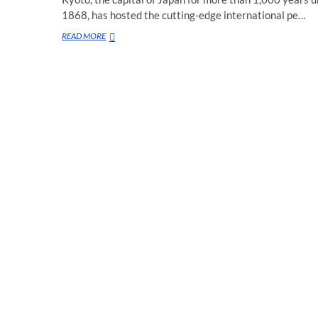
1868, has hosted the cutting-edge international pe…
Kyoto
READ MORE
Experiment
2023
—
Maze
Maze
(Mixed-
up
Jumble)