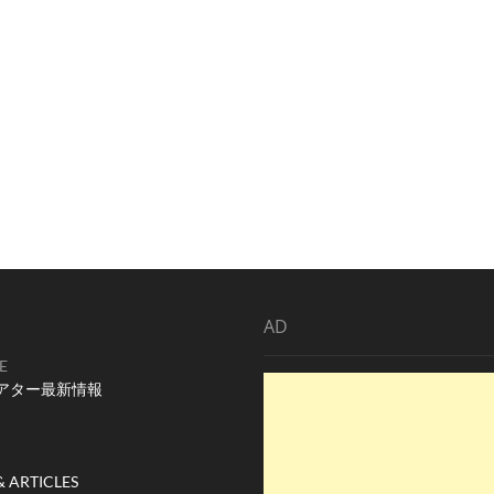
AD
E
アター最新情報
& ARTICLES