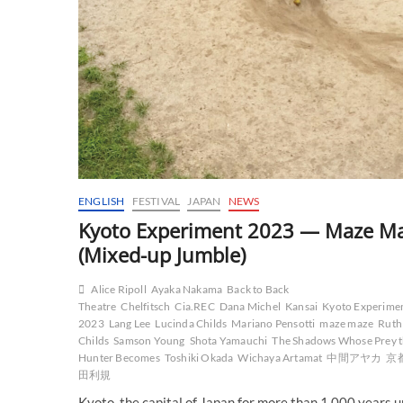
ENGLISH
FESTIVAL
JAPAN
NEWS
Kyoto Experiment 2023 — Maze M
(Mixed-up Jumble)
Alice Ripoll
Ayaka Nakama
Back to Back
Theatre
Chelfitsch
Cia.REC
Dana Michel
Kansai
Kyoto Experime
2023
Lang Lee
Lucinda Childs
Mariano Pensotti
maze maze
Ruth
Childs
Samson Young
Shota Yamauchi
The Shadows Whose Prey 
Hunter Becomes
Toshiki Okada
Wichaya Artamat
中間アヤカ
京
田利規
Kyoto, the capital of Japan for more than 1,000 years u