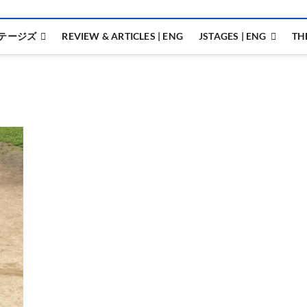
テージズ
REVIEW & ARTICLES | ENG
JSTAGES | ENG
TH