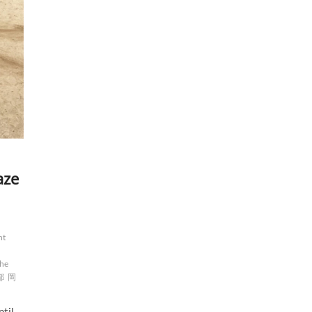
aze
nt
the
都
岡
ntil