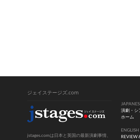
ジェイステージズ.com
JAPANES
演劇・シ
ホーム
ENGLISH
jstages.comは日本と英国の最新演劇事情、
REVIEW 