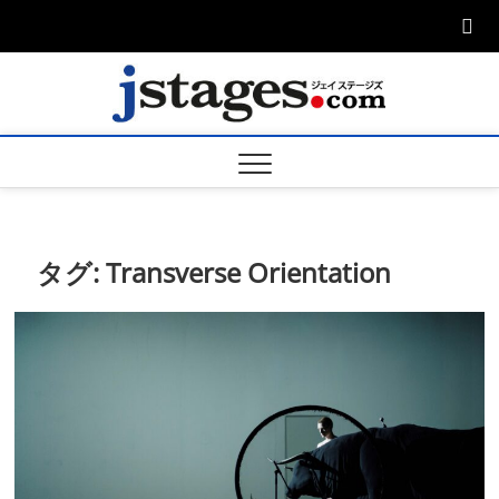
Skip
to
content
ジェ
ジェイステージ
ズは演劇関連の
情報を発信。日
ージズ
英翻訳承りま
す。
jstage
タグ:
Transverse Orientation