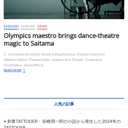
ENGLISH
EUROPE
NEWS
Olympics maestro brings dance-theatre
magic to Saitama
contemporary dance
Dimitris Papaioannou
Olympic Games in
Athenns
Rohm Theatre Kyoto
Saitama Arts Theater
Transverse
Orientation
visual effects
Olympics
READ MORE
maestro
brings
dance-
theatre
magic
to
人気の記事
Saitama
•
刺青TATTOOER：谷崎潤一郎の小説から発生した2024年の
TATTOOER