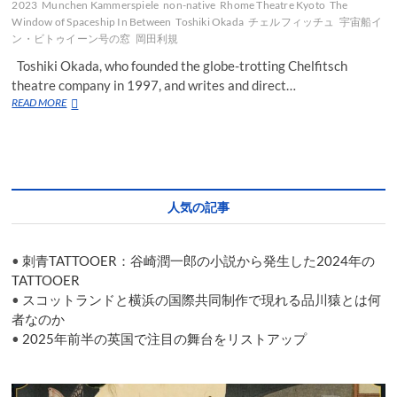
2023
Munchen Kammerspiele
non-native
Rhome Theatre Kyoto
The
Window of Spaceship In Between
Toshiki Okada
チェルフィッチュ
宇宙船イ
ン・ビトゥイーン号の窓
岡田利規
Toshiki Okada, who founded the globe-trotting Chelfitsch
theatre company in 1997, and writes and direct…
Cross
READ MORE
boundaries
and
progress
with
“The
Window
人気の記事
of
Spaceship
In
•
刺青TATTOOER：谷崎潤一郎の小説から発生した2024年の
Between”
TATTOOER
•
スコットランドと横浜の国際共同制作で現れる品川猿とは何
者なのか
•
2025年前半の英国で注目の舞台をリストアップ