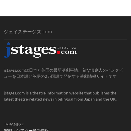
ジェイステージズ.com
jstages.comは日本と英国の最新演劇事情、旬な演劇人のインタビ
ューを日本語と英語の2カ国語で発信する演劇情報サイトです
jstages.com is a theatre information website that publishes the
latest theatre-related news in bilingual from Japan and the UK.
JAPANESE
演劇・シアター最新情報