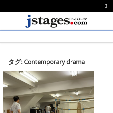
Skip
to
content
ジェ
ジェイステージ
ズは演劇関連の
情報を発信。日
ージズ
英翻訳承りま
す。
jstage
タグ:
Contemporary drama