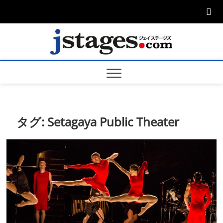
Skip
to
content
ジェ
ジェイステージ
ズは演劇関連の
情報を発信。日
ージズ
英翻訳承りま
す。
jstage
タグ:
Setagaya Public Theater