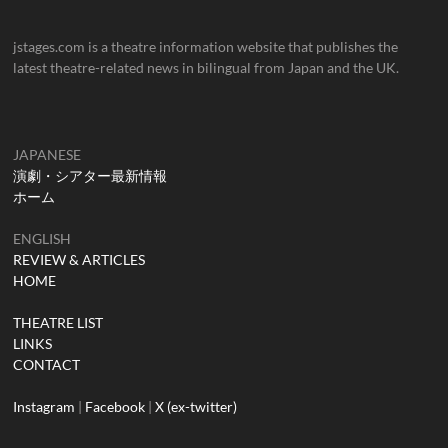
jstages.com is a theatre information website that publishes the
latest theatre-related news in bilingual from Japan and the UK.
JAPANESE
演劇・シアター最新情報
ホーム
ENGLISH
REVIEW & ARTICLES
HOME
THEATRE LIST
LINKS
CONTACT
Instagram
|
Facebook
|
X (ex-twitter)