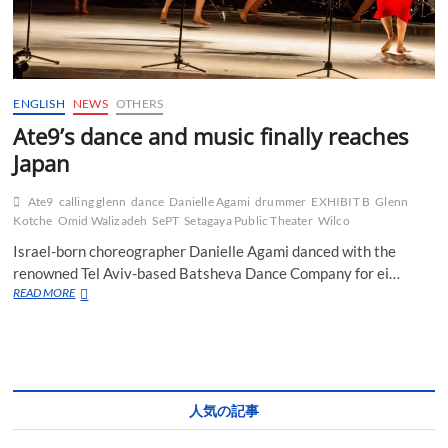
ENGLISH
NEWS
OTHERS
Ate9’s dance and music finally reaches
Japan
Ate9
calling glenn
dance
Danielle Agami
drummer
EXHIBIT B
Glenn
Kotche
Omid Walizadeh
SePT
Setagaya Public Theater
Wilco
Israel-born choreographer Danielle Agami danced with the
renowned Tel Aviv-based Batsheva Dance Company for ei…
Ate9’s
READ MORE
dance
and
music
finally
reaches
Japan
人気の記事