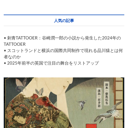
ラ
ン
ド・
ダ
人気の記事
ン
ス・
シ
•
刺青TATTOOER：谷崎潤一郎の小説から発生した2024年の
ア
タ
TATTOOER
ー)
•
スコットランドと横浜の国際共同制作で現れる品川猿とは何
の
者なのか
今
•
2025年前半の英国で注目の舞台をリストアップ
が
わ
か
る
５
作
品
を
上
演
す
る
NDT