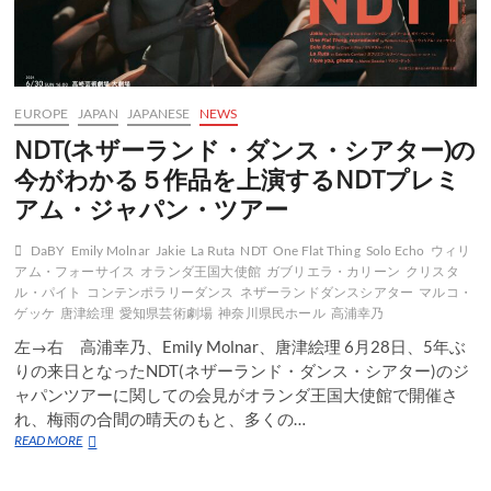
EUROPE
JAPAN
JAPANESE
NEWS
NDT(ネザーランド・ダンス・シアター)の
今がわかる５作品を上演するNDTプレミ
アム・ジャパン・ツアー
DaBY
Emily Molnar
Jakie
La Ruta
NDT
One Flat Thing
Solo Echo
ウィリ
アム・フォーサイス
オランダ王国大使館
ガブリエラ・カリーン
クリスタ
ル・パイト
コンテンポラリーダンス
ネザーランドダンスシアター
マルコ・
ゲッケ
唐津絵理
愛知県芸術劇場
神奈川県民ホール
高浦幸乃
左→右 高浦幸乃、Emily Molnar、唐津絵理 6月28日、5年ぶ
りの来日となったNDT(ネザーランド・ダンス・シアター)のジ
ャパンツアーに関しての会見がオランダ王国大使館で開催さ
れ、梅雨の合間の晴天のもと、多くの…
NDT(ネ
READ MORE
ザ
ー