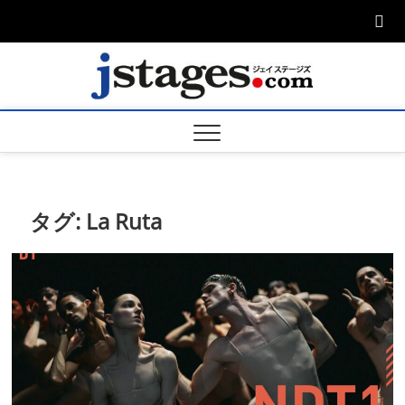
Skip
to
content
ジェ
ジェイステージ
ズは演劇関連の
情報を発信。日
ージズ
英翻訳承りま
す。
jstage
タグ:
La Ruta