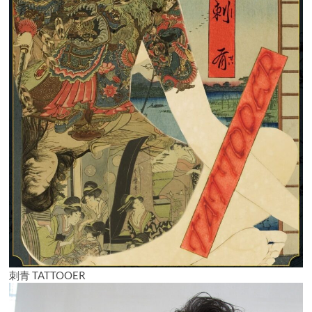
プ
レ
ミ
ア
ム・
ジ
ャ
パ
ン・
ツ
ア
ー
刺青 TATTOOER