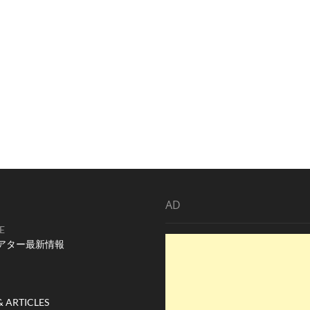
AD
E
アター最新情報
& ARTICLES