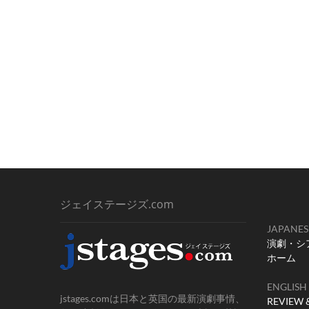
ジェイステージズ.com
JAPANES
演劇・シ
ホーム
ENGLISH
jstages.comは日本と英国の最新演劇事情、
REVIEW 