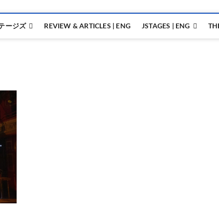
テージズ
REVIEW & ARTICLES | ENG
JSTAGES | ENG
TH