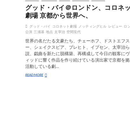
グッド・バイ＠ロンドン、コロネ
劇場 京都から世界へ、
グッド・バイ
コロネット劇場
ノッティングヒル
レビュー
ロ
公演
三浦基
地点
太宰治
空間現代
世界の名だたる文豪たち、チェーホフ、ドストエフス
ー、シェイクスピア、ブレヒト、イプセン、太宰治ら
説、戯曲を新たに脱構築、再構成して今日の観客にヴ
ィッドに響く作品を作り続けている演出家で京都を拠
活動している劇…
グ
READ MORE
ッ
ド・
バ
イ
＠
ロ
ン
ド
ン、
コ