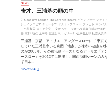
NEWS
奇才、三浦基の頭の中
Good Bye
London
The Coronet Theatre
ギャンブラー
グッド
シェイクスピア
チェーホフ
ドストエフスキー
ブレヒト
マクベ
ドバ共和国
ロシア文学
三文オペラ
三文オペラ歌舞伎町の絞首台
基
京都
地点
太宰治
巨匠とマルガリータ
松原俊太郎
秋吉久美子
三浦基 京都 アトリエ・アンダースローにて 東京
していた三浦基率いる劇団「地点」が京都へ拠点を移
のが2005年。その後活動ベースとなるアトリエ「ア
ースロー」を2013年に開場し、関西演劇シーンのみ
ず日本…
奇
READ MORE
才、
三
浦
基
の
頭
の
中