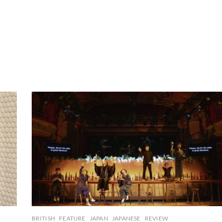
BRITISH
FEATURE
JAPAN
JAPANESE
REVIEW