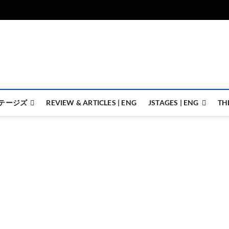
ジェイステージズ | jstages.
ジェイステージズは演劇関連の情報を発信。日英翻訳承ります。
テージズ
REVIEW & ARTICLES | ENG
JSTAGES | ENG
TH