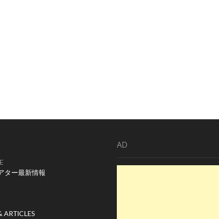
AD
E
アター最新情報
& ARTICLES