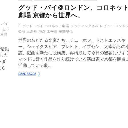
グッド・バイ＠ロンドン、コロネッ
劇場 京都から世界へ、
・バイ
グッド・バイ
コロネット劇場
ノッティングヒル
レビュー
ロンド
ス
モル
公演
三浦基
地点
太宰治
空間現代
三浦
世界の名だたる文豪たち、チェーホフ、ドストエフスキ
ー、シェイクスピア、ブレヒト、イプセン、太宰治らの
で活動
説、戯曲を新たに脱構築、再構成して今日の観客にヴィ
した
ィッドに響く作品を作り続けている演出家で京都を拠点
ンダ
活動している劇…
なら
グ
READ MORE
ッ
ド・
バ
イ
＠
ロ
ン
ド
ン、
コ