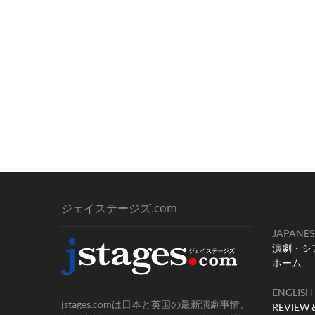
ジェイステージズ.com
JAPANES
演劇・シ
ホーム
ENGLISH
jstages.comは日本と英国の最新演劇事情、
REVIEW 