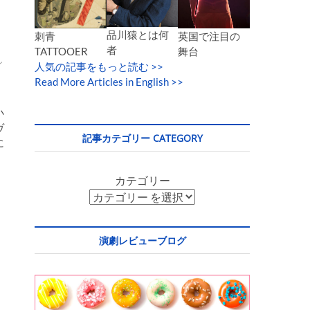
ト
品川猿とは何
英国で注目の
刺青
者
舞台
TATTOOER
ン
人気の記事をもっと読む
>>
Read More Articles in English >>
小
ヴ
記事カテゴリー CATEGORY
に
カテゴリー
演劇レビューブログ