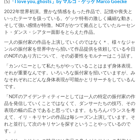
(5)
「I love you, ghosts」by マルコ・ゲッケ Marco Goecke
2022年世界初演。豊かな情感をもった作品で、記憶や喪失と
いったテーマを扱っている。ゲッケ特有の激しく繊細な動き、
そして強い感情が特徴。NDTがかつて拠点としていたルーセン
ト・ダンス・シアター面影をとらえた作品。
一人の振付家の作品を上演していくのではなく＊、様々なジャ
ンルの振付家を世界中から招いて作品提供を依頼している今日
のNDTのあり方について、その必要性をモルナーはこう話す。
「カンパニーとして私たちがやっていることはまず身体表現、
それが重要なんです。いろいろな振付家を招いていますが、み
なそれぞれにどんな身体表現が可能かとリサーチをしているん
です。
「NDTのアイデンティティーとしては一人の特定の振付家の作
品を発信していくことではなくて、ダンサーたちの技巧、その
表現の幅の広さであると思っています。もちろんバランスを考
えて、イリ・キリヤンの作品は毎シーズン上演しています。そ
れと並行して次のキリヤンを探すということやっているので
す。」