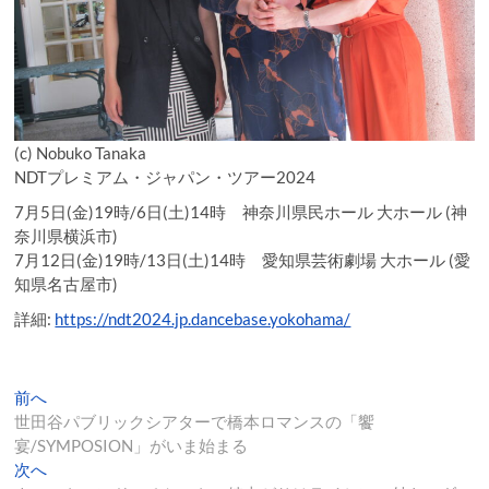
(c) Nobuko Tanaka
NDTプレミアム・ジャパン・ツアー2024
7月5日(金)19時/6日(土)14時 神奈川県民ホール 大ホール (神
奈川県横浜市)
7月12日(金)19時/13日(土)14時 愛知県芸術劇場 大ホール (愛
知県名古屋市)
詳細:
https://ndt2024.jp.dancebase.yokohama/
投
過
前へ
去
世田谷パブリックシアターで橋本ロマンスの「饗
稿
の
宴/SYMPOSION」がいま始まる
ナ
投
次
次へ