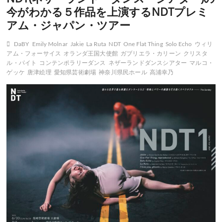
今がわかる５作品を上演するNDTプレミ
アム・ジャパン・ツアー
DaBY
Emily Molnar
Jakie
La Ruta
NDT
One Flat Thing
Solo Echo
ウィリ
アム・フォーサイス
オランダ王国大使館
ガブリエラ・カリーン
クリスタ
ル・パイト
コンテンポラリーダンス
ネザーランドダンスシアター
マルコ・
ゲッケ
唐津絵理
愛知県芸術劇場
神奈川県民ホール
高浦幸乃