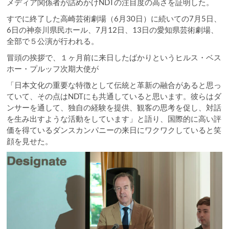
メディア関係者が詰めかけNDTの注目度の高さを証明した。
すでに終了した高崎芸術劇場（6月30日）に続いての7月5日、
6日の神奈川県民ホール、7月12日、13日の愛知県芸術劇場、
全部で５公演が行われる。
冒頭の挨拶で、１ヶ月前に来日したばかりというヒルス・ベス
ホー・プルッフ次期大使が
「日本文化の重要な特徴として伝統と革新の融合があると思っ
ていて、その点はNDTにも共通していると思います。彼らはダ
ンサーを通して、独自の経験を提供、観客の思考を促し、対話
を生み出すような活動をしています」と語り、国際的に高い評
価を得ているダンスカンパニーの来日にワクワクしていると笑
顔を見せた。