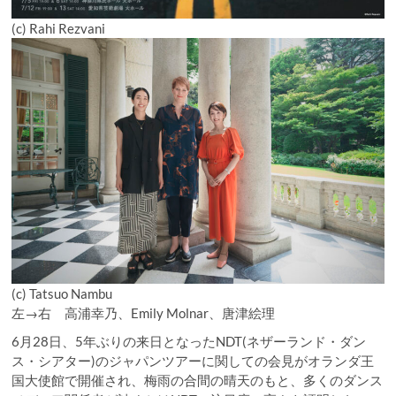
(c) Rahi Rezvani
(c) Tatsuo Nambu
左→右 高浦幸乃、Emily Molnar、唐津絵理
6月28日、5年ぶりの来日となったNDT(ネザーランド・ダン
ス・シアター)のジャパンツアーに関しての会見がオランダ王
国大使館で開催され、梅雨の合間の晴天のもと、多くのダンス