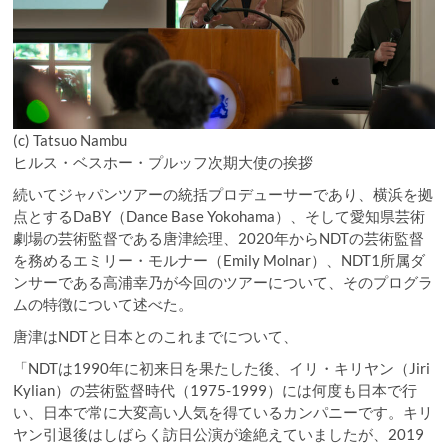
(c) Tatsuo Nambu
ヒルス・ベスホー・プルッフ次期大使の挨拶
続いてジャパンツアーの統括プロデューサーであり、横浜を拠
点とするDaBY（Dance Base Yokohama）、そして愛知県芸術
劇場の芸術監督である唐津絵理、2020年からNDTの芸術監督
を務めるエミリー・モルナー（Emily Molnar）、NDT1所属ダ
ンサーである高浦幸乃が今回のツアーについて、そのプログラ
ムの特徴について述べた。
唐津はNDTと日本とのこれまでについて、
「NDTは1990年に初来日を果たした後、イリ・キリヤン（Jiri
Kylian）の芸術監督時代（1975-1999）には何度も日本で行
い、日本で常に大変高い人気を得ているカンパニーです。キリ
ヤン引退後はしばらく訪日公演が途絶えていましたが、2019