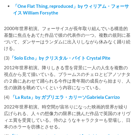
「One Flat Thing, reproduced」by ウィリアム・フォーサ
イス William Forsythe
2000年世界初演。フォーサイスが長年取り組んでいる構造的
基盤に焦点をあてた作品で彼の代表作の一つ。複数の規則に基
づいて、ダンサーはランダムに出入りしながら休みなく踊り続
ける。
(3)
「Solo Echo」by クリスタル・パイト Crystal Pite
2012年世界初演。降りしきる雪を背景に一人の人生を複数の
視点から見て描いている。ブラームスのチェロとピアノソナタ
の２曲にあわせて踊られる今作は青年期の成長から始まり、人
生の旅路を眺めていくという内容になっている。
(4)
「La Ruta」by ガブリエラ・カリーソGabriela Carrizo
2022年世界初演。時空間が宙吊りになった映画的世界が繰り
広げられる、人々の想像力の限界に挑んだ作品で英国のオリヴ
ィエ賞を受賞している。侍のようなキャラクターも登場し、日
本のホラーを彷彿とさせる。