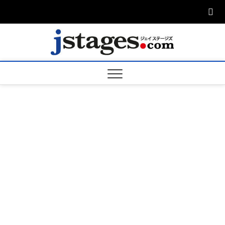
Skip
to
content
ジェ
ジェイステージ
ズは演劇関連の
情報を発信。日
ージズ
英翻訳承りま
す。
jstage