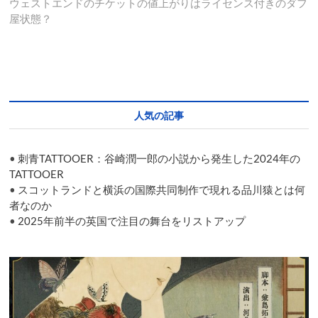
稿:
の
ウェストエンドのチケットの値上がりはライセンス付きのダフ
ビ
投
屋状態？
ゲ
稿:
ー
シ
ョ
人気の記事
ン
•
刺青TATTOOER：谷崎潤一郎の小説から発生した2024年の
TATTOOER
•
スコットランドと横浜の国際共同制作で現れる品川猿とは何
者なのか
•
2025年前半の英国で注目の舞台をリストアップ