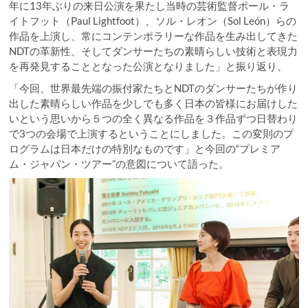
年に13年ぶりの来日公演を果たし当時の芸術監督ポール・ラ
イトフット（Paul Lightfoot）、ソル・レオン（Sol León）らの
作品を上演し、常にコンテンポラリーな作品を生み出してきた
NDTの革新性、そしてダンサーたちの素晴らしい技術と表現力
を再発見することとなった公演となりました」と振り返り、
「今回、世界最先端の振付家たちとNDTのダンサーたちが作り
出した素晴らしい作品を少しでも多く日本の皆様にお届けした
いという思いから５つの全く異なる作品を３作品ずつ日替わり
で3つの会場で上演するということにしました。この変則のプ
ログラムは日本だけの特別なものです」と今回の“プレミア
ム・ジャパン・ツアー”の意図について語った。