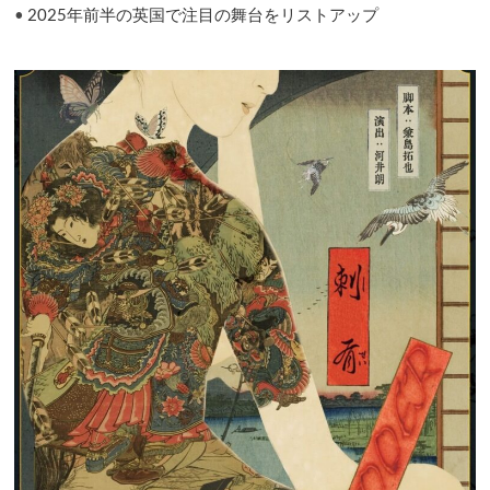
•
2025年前半の英国で注目の舞台をリストアップ
０
１
７
年
の
１
１
月
に
上
演