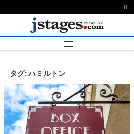
Skip
to
content
ジェ
ジェイステージ
ズは演劇関連の
情報を発信。日
ージズ
英翻訳承りま
す。
jstage
タグ:
ハミルトン