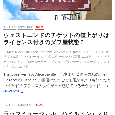
BRITISH
JAPANESE
NEWS
ウェストエンドのチケットの値上がりは
ライセンス付きのダフ屋状態？
Merrily We Roll Along
The Stage
Why Am I So Single?
ウェストエンド
オ
リヴィエ賞
キャバレー
セレブ
ダフ屋
チケット代高騰
ニコラス・ハイトナ
ー
ハミルトン
プロデューサー
マイケル・グランデージ
ミュージカル
ロミ
オとジュリエット
The Observer（by Alice Saville）記事より 英国有力紙のThe
Observer(Guardian)が俳優のたまごで芝居が何よりも好きだと
いう20代のフランス人女性が日々感じているチケット代につ…
ウ
READ MORE
ェ
ス
ト
BRITISH
JAPANESE
NEWS
エ
ラップミュージカル「ハミルトン」２０
ン