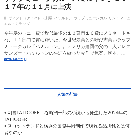
ド
１７年の１１月に上演
の
チ
ヴィクトリア・パレス劇場
ハミルトン
ラップミュージカル
リン・マニュ
ケ
エル・ミランダ
ッ
ト
今年度のトニー賞で歴代最多の１３部門１６賞にノミネートさ
の
れ、１１部門で賞に輝いた、今世紀最高との呼び声高いラップ
値
ミュージカル「ハミルトン」。アメリカ建国の父の一人アレク
上
サンダー・ハミルトンの生涯を綴った今作で原案、脚本、…
が
り
ラ
READ MORE
は
ッ
ラ
プ
イ
ミ
セ
ュ
ン
ー
ス
ジ
人気の記事
付
カ
き
ル
の
「ハ
•
刺青TATTOOER：谷崎潤一郎の小説から発生した2024年の
ダ
ミ
フ
ル
TATTOOER
屋
ト
•
スコットランドと横浜の国際共同制作で現れる品川猿とは何
状
ン」
者なのか
態？
２