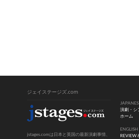
ジェイステージズ.com
JAPANES
演劇・シ
ホーム
ENGLISH
jstages.comは日本と英国の最新演劇事情、
REVIEW 