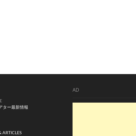
AD
E
アター最新情報
& ARTICLES