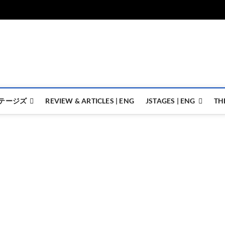
ジェイステージズ | jstages.
ジェイステージズは演劇関連の情報を発信。日英翻訳承ります。
テージズ
REVIEW & ARTICLES | ENG
JSTAGES | ENG
TH