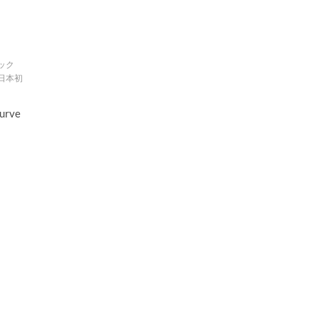
ック
日本初
Curve