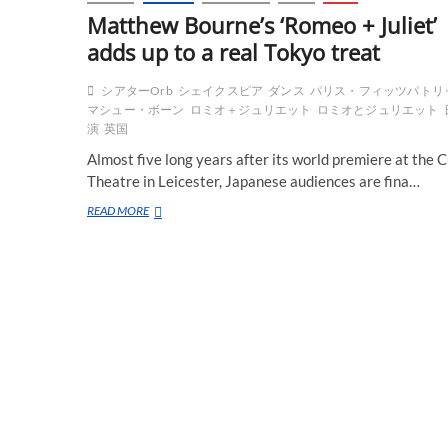
Matthew Bourne’s ‘Romeo + Juliet’
adds up to a real Tokyo treat
シアターOrb
シェイクスピア
ダンス
パリス・フィッツパトリ
マシュー・ボーン
ロミオ＋ジュリエット
ロミオとジュリエット
演
英国
Almost five long years after its world premiere at the 
Theatre in Leicester, Japanese audiences are fina…
Matthew
READ MORE
Bourne’s
‘Romeo
+
Juliet’
adds
up
to
a
real
Tokyo
treat