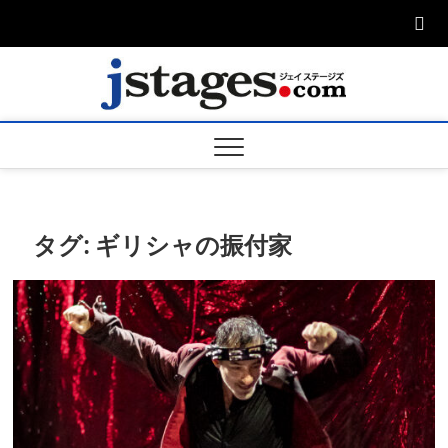
Skip
to
content
ジェ
ジェイステージ
ズは演劇関連の
情報を発信。日
ージズ
英翻訳承りま
す。
jstage
タグ:
ギリシャの振付家