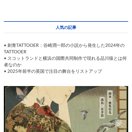
brings
‘INK’
to
Kyoto
人気の記事
•
刺青TATTOOER：谷崎潤一郎の小説から発生した2024年の
TATTOOER
•
スコットランドと横浜の国際共同制作で現れる品川猿とは何
者なのか
•
2025年前半の英国で注目の舞台をリストアップ