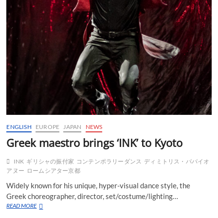
ENGLISH
EUROPE
JAPAN
NEWS
Greek maestro brings ‘INK’ to Kyoto
INK
ギリシャの振付家
コンテンポラリーダンス
ディミトリス・パパイオ
アヌー
ロームシアター京都
Widely known for his unique, hyper-visual dance style, the
Greek choreographer, director, set/costume/lighting…
Greek
READ MORE
maestro