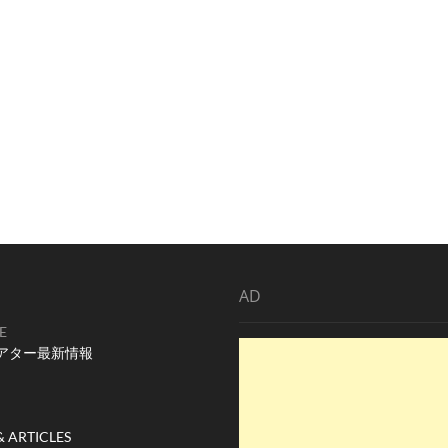
AD
E
アター最新情報
& ARTICLES