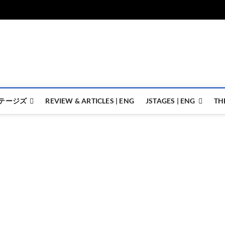
ジェイステージズ | jstages.
ジェイステージズは演劇関連の情報を発信。日英翻訳承ります。
テージズ
REVIEW & ARTICLES | ENG
JSTAGES | ENG
TH