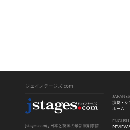
ジェイステージズ.com
JAPANES
演劇・シ
ホーム
ENGLISH
jstages.comは日本と英国の最新演劇事情、
REVIEW 