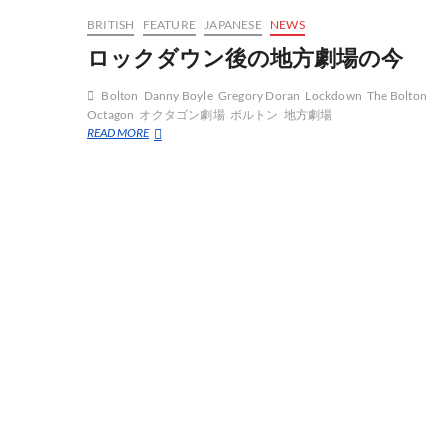
BRITISH
FEATURE
JAPANESE
NEWS
ロックダウン後の地方劇場の今
Bolton
Danny Boyle
Gregory Doran
Lockdown
The Bolton
Octagon
オクタゴン劇場
ボルトン
地方劇場
ロ
READ MORE
ッ
ク
ダ
ウ
ン
後
の
地
方
劇
場
の
今