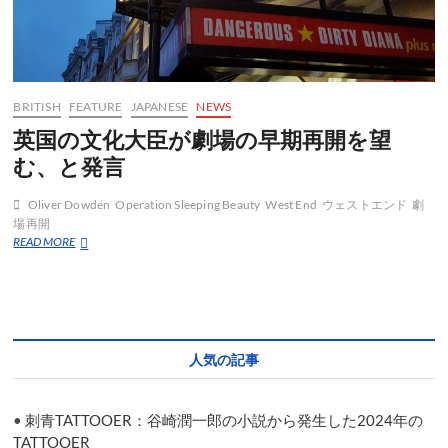
て
く
る
BRITISH
FEATURE
JAPANESE
NEWS
英国の文化大臣が劇場の早期再開を望
む、と発言
Oliver Dowden
Operation Sleeping Beauty
West End
ウェストエンド
劇
場再開
英
READ MORE
国
の
文
化
大
臣
人気の記事
が
劇
場
•
刺青TATTOOER：谷崎潤一郎の小説から発生した2024年の
の
早
TATTOOER