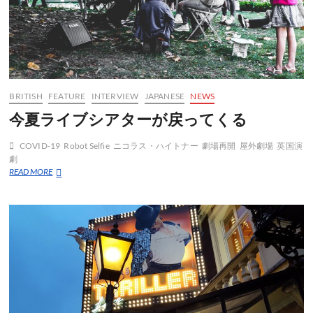
BRITISH
FEATURE
INTERVIEW
JAPANESE
NEWS
今夏ライブシアターが戻ってくる
COVID-19
Robot Selfie
ニコラス・ハイトナー
劇場再開
屋外劇場
英国演
劇
今
READ MORE
夏
ラ
イ
ブ
シ
ア
タ
ー
が
戻
っ