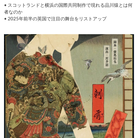
期
•
スコットランドと横浜の国際共同制作で現れる品川猿とは何
再
者なのか
開
•
2025年前半の英国で注目の舞台をリストアップ
を
望
む、
と
発
言