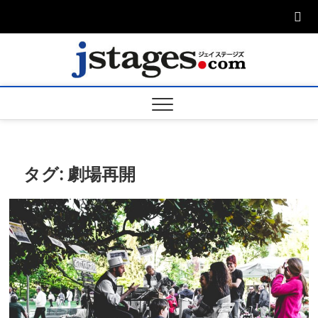
Skip
to
content
ジェ
ジェイステージ
ズは演劇関連の
情報を発信。日
ージズ
英翻訳承りま
す。
jstage
タグ:
劇場再開