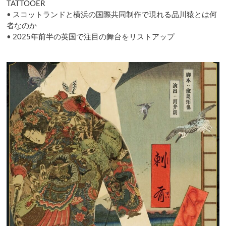
け
TATTOOER
の
•
スコットランドと横浜の国際共同制作で現れる品川猿とは何
芝
者なのか
居
•
2025年前半の英国で注目の舞台をリストアップ
を
お
部
屋
で
楽
し
ん
で
み
て
は？