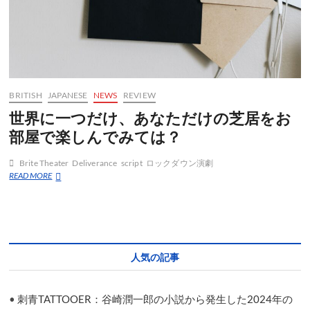
BRITISH
JAPANESE
NEWS
REVIEW
世界に一つだけ、あなただけの芝居をお
部屋で楽しんでみては？
Brite Theater
Deliverance
script
ロックダウン演劇
世
READ MORE
界
に
一
つ
だ
け、
人気の記事
あ
な
た
•
刺青TATTOOER：谷崎潤一郎の小説から発生した2024年の
だ