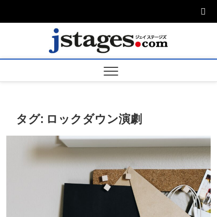
Skip
to
content
ジェ
ジェイステージ
ズは演劇関連の
情報を発信。日
ージズ
英翻訳承りま
す。
jstage
タグ:
ロックダウン演劇