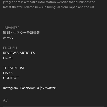
jstages.com is a theatre information website that publishes the
latest theatre-related news in bilingual from Japan and the UK.
JAPANESE
演劇・シアター最新情報
ホーム
ENGLISH
REVIEW & ARTICLES
HOME
THEATRE LIST
LINKS
CONTACT
Instagram
|
Facebook
|
X (ex-twitter)
AD