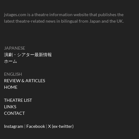
jstages.com is a theatre information website that publishes the
latest theatre-related news in bilingual from Japan and the UK.
JAPANESE
演劇・シアター最新情報
ホーム
ENGLISH
REVIEW & ARTICLES
HOME
THEATRE LIST
LINKS
CONTACT
Instagram
|
Facebook
|
X (ex-twitter)