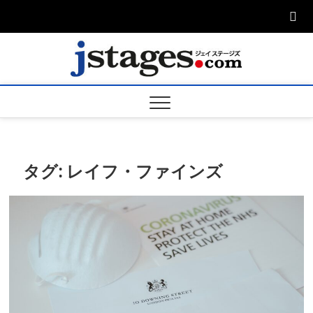
Skip
to
content
ジェ
ジェイステージ
ズは演劇関連の
情報を発信。日
ージズ
英翻訳承りま
す。
jstage
タグ:
レイフ・ファインズ