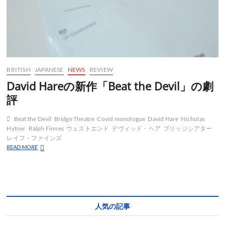
BRITISH
JAPANESE
NEWS
REVIEW
David Hareの新作「Beat the Devil」の劇
評
Beat the Devil
Bridge Theatre
Covid monologue
David Hare
Nicholas
Hytner
Ralph Finnes
ウェストエンド
デヴィッド・ヘア
ブリッジシアター
レイフ・ファインズ
David
READ MORE
Hare
の
新
作
「Beat
the
人気の記事
Devil」
の