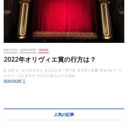
BRITISH
JAPANESE
NEWS
2022年オリヴィエ賞の行方は？
エディ・レッドメイン
エニシング・ゴーズ
オリヴィエ賞
キャバレー
ジ
ェシー・バックリー
リバイバルミュージカル
2022
READ MORE
年
オ
リ
ヴ
ィ
エ
人気の記事
賞
の
行