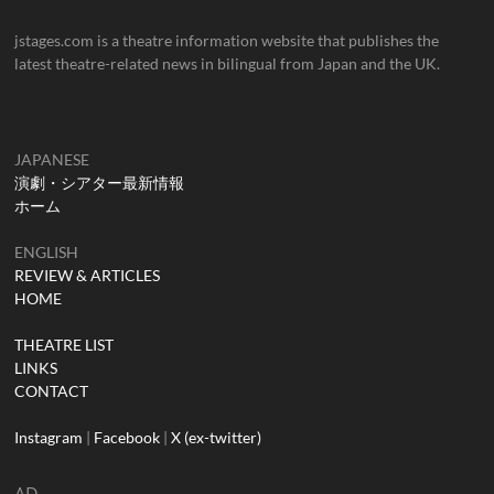
jstages.com is a theatre information website that publishes the
latest theatre-related news in bilingual from Japan and the UK.
JAPANESE
演劇・シアター最新情報
ホーム
ENGLISH
REVIEW & ARTICLES
HOME
THEATRE LIST
LINKS
CONTACT
Instagram
|
Facebook
|
X (ex-twitter)
AD