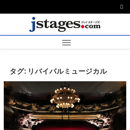
Skip
to
content
ジェ
ジェイステージ
ズは演劇関連の
情報を発信。日
ージズ
英翻訳承りま
す。
jstage
タグ:
リバイバルミュージカル