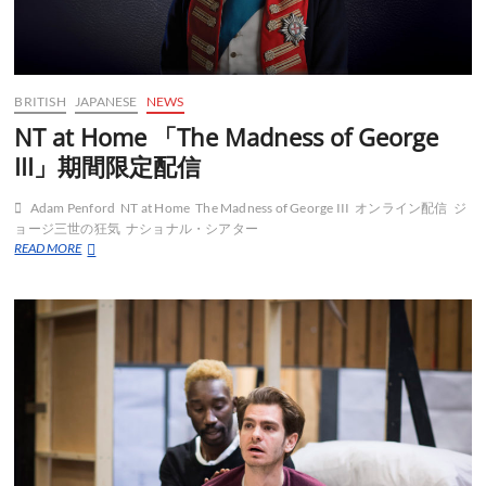
BRITISH
JAPANESE
NEWS
NT at Home 「The Madness of George
III」期間限定配信
Adam Penford
NT at Home
The Madness of George III
オンライン配信
ジ
ョージ三世の狂気
ナショナル・シアター
NT
READ MORE
at
Home
「The
Madness
of
George
III」
期
間
限
定
配