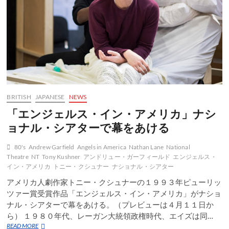
信
BRITISH
JAPANESE
NEWS
「エンジェルス・イン・アメリカ」ナシ
ョナル・シアターで幕をあける
80's
Andrew Garfield
Angels in America
Nathan Lane
National
Theatre
NT
Tony Kushner
アンドリュー・ガーフィールド
エンジェルス・
イン・アメリカ
トニー・クシュナー
ナショナル・シアター
アメリカ人劇作家トニー・クシュナーの１９９３年ピューリッ
ツァー賞受賞作品「エンジェルス・イン・アメリカ」がナショ
ナル・シアターで幕をあける。（プレビューは４月１１日か
ら） １９８０年代、レーガン大統領政権時代、エイズは同…
「エ
READ MORE