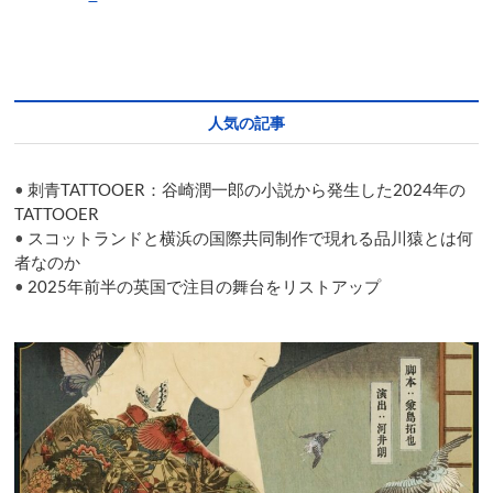
ン
ジ
ェ
ル
ス・
イ
人気の記事
ン・
ア
メ
•
刺青TATTOOER：谷崎潤一郎の小説から発生した2024年の
リ
カ」
TATTOOER
ナ
•
スコットランドと横浜の国際共同制作で現れる品川猿とは何
シ
者なのか
ョ
•
2025年前半の英国で注目の舞台をリストアップ
ナ
ル・
シ
ア
タ
ー
で
幕
を
あ
け