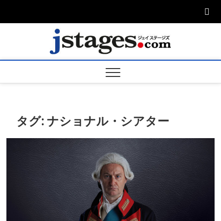
Skip
to
content
ジェ
ジェイステージ
ズは演劇関連の
情報を発信。日
ージズ
英翻訳承りま
す。
jstage
タグ:
ナショナル・シアター