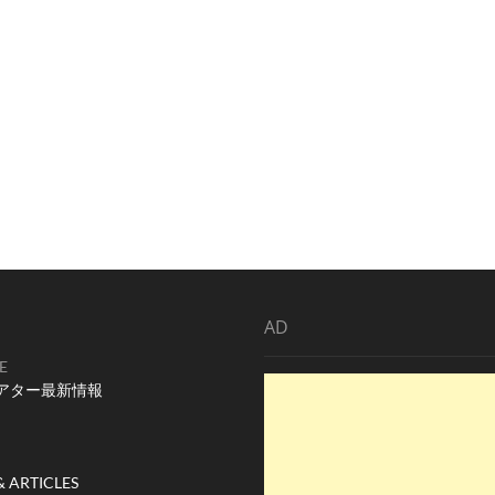
AD
E
アター最新情報
& ARTICLES