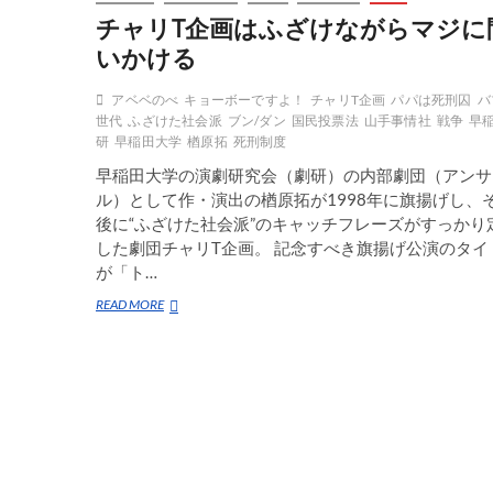
チャリT企画はふざけながらマジに
いかける
アベベのべ
キョーボーですよ！
チャリT企画
パパは死刑囚
バ
世代
ふざけた社会派
ブン/ダン
国民投票法
山手事情社
戦争
早
研
早稲田大学
楢原拓
死刑制度
早稲田大学の演劇研究会（劇研）の内部劇団（アンサ
ル）として作・演出の楢原拓が1998年に旗揚げし、
後に“ふざけた社会派”のキャッチフレーズがすっかり
した劇団チャリT企画。 記念すべき旗揚げ公演のタイ
が「ト…
チ
READ MORE
ャ
リ
T
企
画
は
ふ
ざ
け