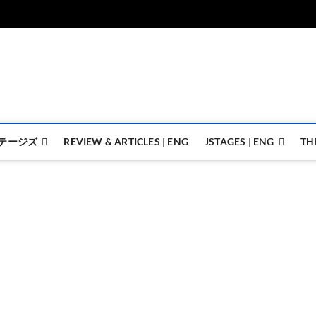
ジェイステージズ | jstages.
ジェイステージズは演劇関連の情報を発信。日英翻訳承ります。
テージズ
REVIEW & ARTICLES | ENG
JSTAGES | ENG
TH