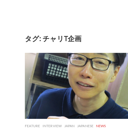
タグ:
チャリT企画
FEATURE
INTERVIEW
JAPAN
JAPANESE
NEWS