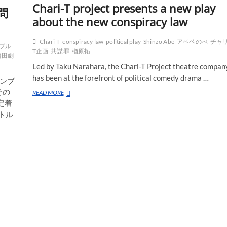
Chari-T project presents a new play
問
about the new conspiracy law
Chari-T
conspiracy law
political play
Shinzo Abe
アベベのべ
チャ
ブル
T企画
共謀罪
楢原拓
稲田劇
Led by Taku Narahara, the Chari-T Project theatre compan
has been at the forefront of political comedy drama …
ンブ
その
Chari-
READ MORE
T
定着
project
トル
presents
a
new
play
about
the
new
conspiracy
law