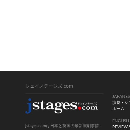
ジェイステージズ.com
JAPANES
演劇・シ
ホーム
ENGLISH
jstages.comは日本と英国の最新演劇事情、
REVIEW 