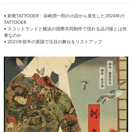
エ
ン
•
刺青TATTOOER：谷崎潤一郎の小説から発生した2024年の
ド
は
TATTOOER
ど
•
スコットランドと横浜の国際共同制作で現れる品川猿とは何
の
者なのか
よ
•
2025年前半の英国で注目の舞台をリストアップ
う
に
変
わ
る
の
か