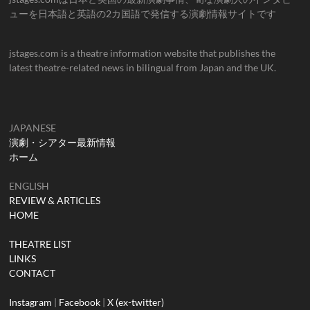
ューを日本語と英語の2カ国語で発信する演劇情報サイトです
jstages.com is a theatre information website that publishes the
latest theatre-related news in bilingual from Japan and the UK.
JAPANESE
演劇・シアター最新情報
ホーム
ENGLISH
REVIEW & ARTICLES
HOME
THEATRE LIST
LINKS
CONTACT
Instagram
|
Facebook
|
X (ex-twitter)