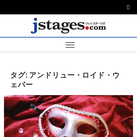
Skip
to
content
ジェ
ジェイステージ
ズは演劇関連の
情報を発信。日
ージズ
英翻訳承りま
す。
jstage
タグ:
アンドリュー・ロイド・ウ
ェバー