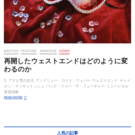
BRITISH
FEATURE
JAPANESE
NEWS
再開したウェストエンドはどのように変
わるのか
アナと雪の女王
アンドリュー・ロイド・ウェバー
ウェストエンド
キャメ
ロン・マッキントッシュ
バック・ツゥー・ザ・フューチャー
ミュージカル
英国演劇
再
READ MORE
開
し
た
ウ
ェ
ス
人気の記事
ト