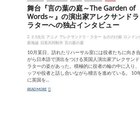
舞台『言の葉の庭～The Garden of
Words～』の演出家アレクサンドラ
ラターへの独占インタビュー
2.5次元
アニメ
アレクサンドラ・ラター
もののけ姫
ロンドン
新海誠
日英共同制作
言の葉の庭
10月某日、訪れたリハーサル室には役者たちに向き
がら日本語で演出をつける英国人演出家アレクサンド
ラターの姿があった。積極的に役者の輪の中に入り、
ッフや役者と話し合いながら稽古を進めている。 10
に英国を…
舞
READ MORE
台
『言
の
葉
の
庭
～
The
Garden