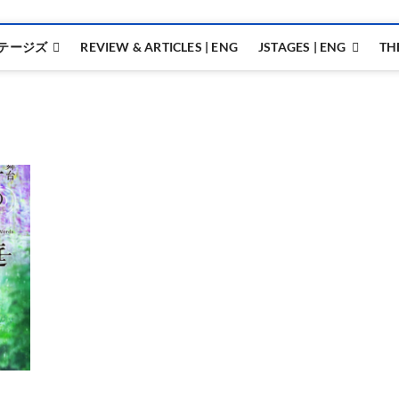
テージズ
REVIEW & ARTICLES | ENG
JSTAGES | ENG
TH