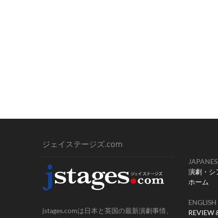
ジェイステージズ.com
JAPANES
演劇・シ
ホーム
ENGLISH
jstages.comは日本と英国の最新演劇事情、
REVIEW 