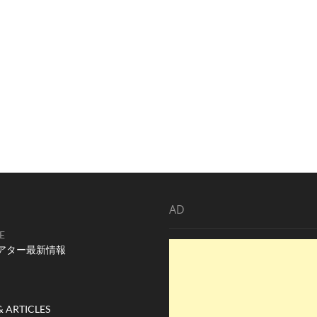
AD
E
アター最新情報
& ARTICLES